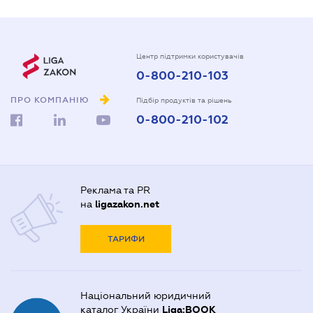
Центр підтримки користувачів
0-800-210-103
ПРО КОМПАНІЮ
Підбір продуктів та рішень
0-800-210-102
Реклама та PR
на
ligazakon.net
ТАРИФИ
Національний юридичний
каталог України
Liga:BOOK