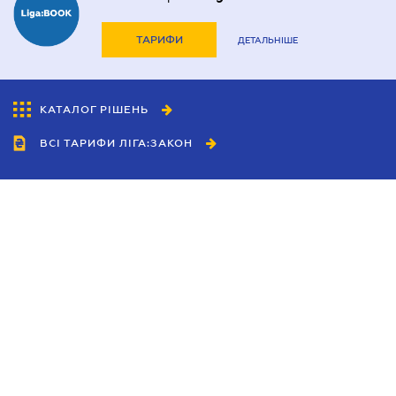
ТАРИФИ
ДЕТАЛЬНІШЕ
КАТАЛОГ РІШЕНЬ
ВСІ ТАРИФИ ЛІГА:ЗАКОН
Співробітництво
Агенти
Дилери
Політика конфіденційності
Умови використання сайту
Реклама
Блог
Новини компанії