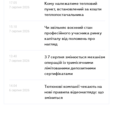
17.05
Кому належатиме тепловий
7 серпня 2026
пункт, встановлений за кошти
теплопостачальника
15.10
Чи звільняє воєнний стан
7 серпня 2026
професійного учасника ринку
капіталу від положень про
нагляд
13.40
З 7 серпня змінюється механізм
7 серпня 2026
операцій із тримісячними
лімітованими депозитними
сертифікатами
14.04
Тютюнові компанії чекають на
6 серпня 2026
нові правила відеонагляду: що
зміниться