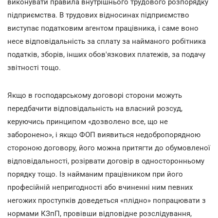
виконувати правила внутрішнього трудового розпорядку
підприємства. В трудових відносинах підприємство
виступає податковим агентом працівника, і саме воно
несе відповідальність за сплату за найманого робітника
податків, зборів, інших обов'язкових платежів, за подачу
звітності тощо.
Якщо в господарському договорі сторони можуть
передбачити відповідальність на власний розсуд,
керуючись принципом «дозволено все, що не
заборонено», і якщо ФОП виявиться недобропорядною
стороною договору, його можна притягти до обумовленої
відповідальності, розірвати договір в односторонньому
порядку тощо. Із найманим працівником при його
професійній непригодності або вчиненні ним певних
негожих проступків доведеться «плідно» попрацювати з
нормами КЗпП, провівши відповідне розслідування,