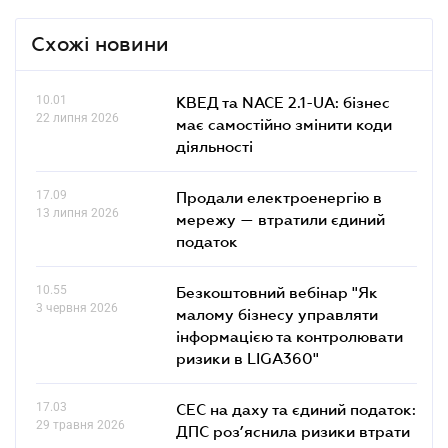
Схожі новини
10.01
КВЕД та NACE 2.1-UA: бізнес
22 липня 2026
має самостійно змінити коди
діяльності
17.09
Продали електроенергію в
13 липня 2026
мережу — втратили єдиний
податок
10.55
Безкоштовний вебінар "Як
3 червня 2026
малому бізнесу управляти
інформацією та контролювати
ризики в LIGA360"
17.03
СЕС на даху та єдиний податок:
29 травня 2026
ДПС роз’яснила ризики втрати