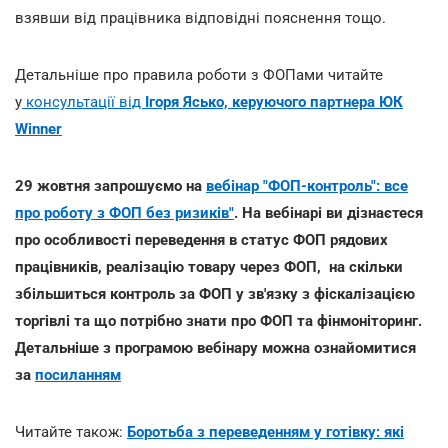
взявши від працівника відповідні пояснення тощо.
Детальніше про правила роботи з ФОПами читайте
у
консультації від
Ігоря Ясько, керуючого партнера ЮК
Winner
29 жовтня запрошуємо на
вебінар "ФОП-контроль": все
про роботу з ФОП без ризиків"
. На вебінарі ви дізнаєтеся
про особливості переведення в статус ФОП рядових
працівників, реалізацію товару через ФОП, на скільки
збільшиться контроль за ФОП у зв'язку з фіскалізацією
торгівлі та що потрібно знати про ФОП та фінмоніторинг.
Детальніше з програмою вебінару можна ознайомитися
за
посиланням
Читайте також:
Боротьба з переведенням у готівку: які