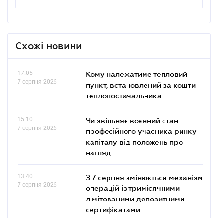
Схожі новини
17.05
Кому належатиме тепловий
7 серпня 2026
пункт, встановлений за кошти
теплопостачальника
15.10
Чи звільняє воєнний стан
7 серпня 2026
професійного учасника ринку
капіталу від положень про
нагляд
13.40
З 7 серпня змінюється механізм
7 серпня 2026
операцій із тримісячними
лімітованими депозитними
сертифікатами