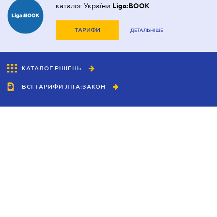
каталог України
Liga:BOOK
ТАРИФИ
ДЕТАЛЬНІШЕ
КАТАЛОГ РІШЕНЬ
ВСІ ТАРИФИ ЛІГА:ЗАКОН
Співробітництво
Агенти
Дилери
Політика конфіденційності
Умови використання сайту
Реклама
Блог