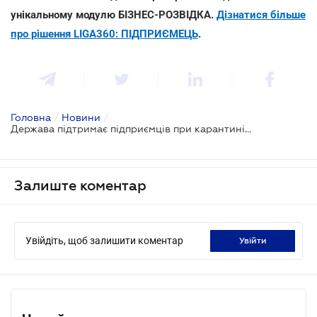
унікальному модулю БІЗНЕС-РОЗВІДКА.
Дізнатися більше
про рішення LIGA360: ПІДПРИЄМЕЦЬ
.
Головна
/
Новини
/
Держава підтримає підприємців при карантині вихідного дня - Денис Шмигаль
Залиште коментар
Увійдіть, щоб залишити коментар
увійти