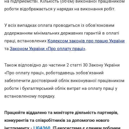
на підприємстві. Кількість (об'єм) виконаної працівником
роботи відображається у нарядах на виконання робіт.
У всіх випадках оплата проводиться із обов'язковим
додержанням мінімальних державних гарантій в оплаті
праці, встановлених
Кодексом законів про працю України
та
Законом України «Про оплату праці»
.
Також відповідно до частини 2 статті 30 Закону України
«Про оплату праці», роботодавець зобов'язаний
забезпечити достовірний облік виконуваної працівником
роботи і бухгалтерський облік витрат на оплату праці у
встановленому порядку.
Працюйте віддалено та моніторте діяльність партнерів,
конкурентів та співробітників за допомогою нового
інструменту -
LIGA360
. IT-екосистема є єдиним робочим