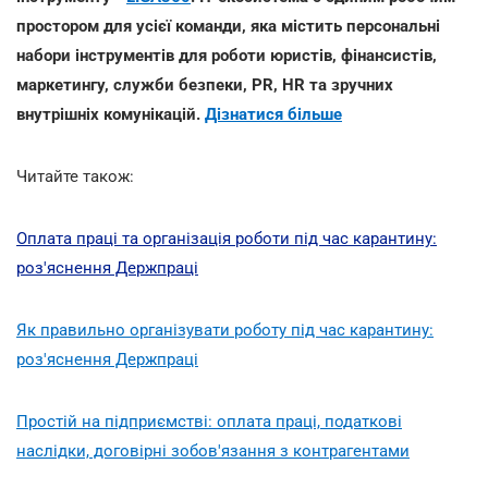
простором для усієї команди, яка містить персональні
набори інструментів для роботи юристів, фінансистів,
маркетингу, служби безпеки, PR, HR та зручних
внутрішніх комунікацій.
Дізнатися більше
Читайте також:
Оплата праці та організація роботи під час карантину:
роз'яснення Держпраці
Як правильно організувати роботу під час карантину:
роз'яснення Держпраці
Простій на підприємстві: оплата праці, податкові
наслідки, договірні зобов'язання з контрагентами