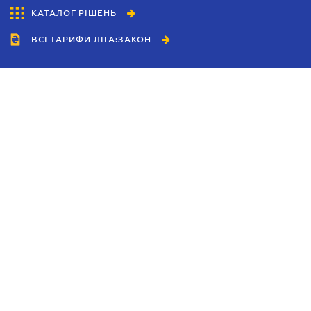
КАТАЛОГ РІШЕНЬ
ВСІ ТАРИФИ ЛІГА:ЗАКОН
Співробітництво
Агенти
Дилери
Політика конфіденційності
Умови використання сайту
Реклама
Блог
Новини компанії
Керівництва
Каталоги компаній
Теми в центрі уваги