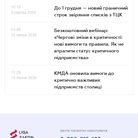
10.10
До 1 грудня — новий граничний
5 серпня 2026
строк звіряння списків з ТЦК
13.48
Безкоштовний вебінар:
16 липня 2026
«Чергові зміни в критичності:
нові вимоги та правила. Як не
втратити статус критичного
підприємства»
12.28
КМДА оновила вимоги до
16 липня 2026
критично важливих
підприємств столиці
Центр підтримки користувачів