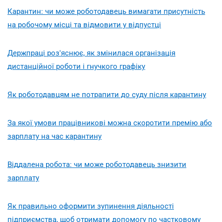
Карантин: чи може роботодавець вимагати присутність
на робочому місці та відмовити у відпустці
Держпраці роз'яснює, як змінилася організація
дистанційної роботи і гнучкого графіку
Як роботодавцям не потрапити до суду після карантину
За якої умови працівникові можна скоротити премію або
зарплату на час карантину
Віддалена робота: чи може роботодавець знизити
зарплату
Як правильно оформити зупинення діяльності
підприємства, щоб отримати допомогу по частковому