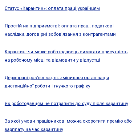
Статус «Карантин»: оплата праці українцям
Простій на підприємстві: оплата праці, податкові
наслідки, договірні зобов'язання з контрагентами
Карантин: чи може роботодавець вимагати присутність
на робочому місці та відмовити у відпустці
Держпраці роз'яснює, як змінилася організація
дистанційної роботи і гнучкого графіку
Як роботодавцям не потрапити до суду після карантину
За якої умови працівникові можна скоротити премію або
зарплату на час карантину