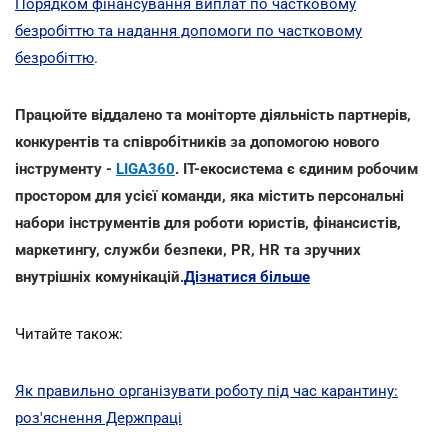
Порядком фінансування виплат по частковому
безробіттю та надання допомоги по частковому
безробіттю
.
Працюйте віддалено та моніторте діяльність партнерів,
конкурентів та співробітників за допомогою нового
інструменту -
LIGA360
. IT-екосистема є єдиним робочим
простором для усієї команди, яка містить персональні
набори інструментів для роботи юристів, фінансистів,
маркетингу, служби безпеки, PR, HR та зручних
внутрішніх комунікацій.
Дізнатися більше
Читайте також:
Як правильно організувати роботу під час карантину:
роз'яснення Держпраці