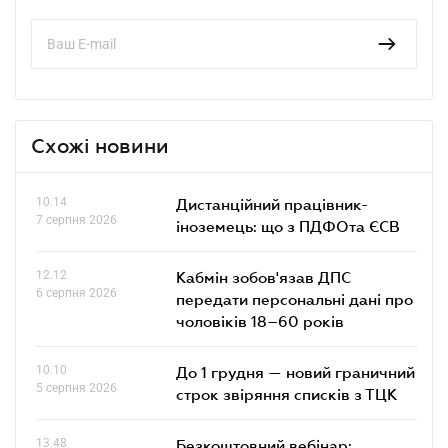
Схожі новини
10.14
Дистанційний працівник-
7 серпня 2026
іноземець: що з ПДФОта ЄСВ
12.12
Кабмін зобов'язав ДПС
6 серпня 2026
передати персональні дані про
чоловіків 18–60 років
10.10
До 1 грудня — новий граничний
5 серпня 2026
строк звіряння списків з ТЦК
13.48
Безкоштовний вебінар: