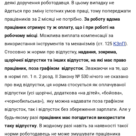
деякі доручення роботодавця. В цьому випадку не
йдеться про зміну істотних умов праці, тому попереджати
працівників за 2 місяці не потрібно.
За роботу вдома
працівник отримує ту ж оплату, що і при роботі на
робочому місці
. Можлива виплата компенсації за
використання інструментів та механізмів (ст. 125
КЗпП
).
Стосовно ж норми про відпустку,
надання, зокрема,
щорічної відпустки та інших відпусток, на які має право
працівник, поза графіком відпусток
. Зважаючи на те, що
в нормі пп. 1 п. 2 розд. ІІ Закону № 530 нічого не сказано
про вид відпустки, ця норма стосується як оплачуваної
відпустки (усі щорічні, додаткова «на дітей», «бойова»,
«чорнобильська»), яку можна надавати поза графіком
відпусток, так і відпусток без збереження зарплати. Але у
будь-якому разі
працівник має погодитися використати
таку відпустку
. В жодному разі навіть за наявності такої
норми роботодавець не може змушувати працівника