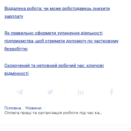
Віддалена робота: чи може роботодавець знизити
зарплату
Як правильно оформити зупинення діяльності
підприємства, щоб отримати допомогу по частковому
безробіттю
Скорочений та неповний робочий час: ключові
відмінності
Головна
/
Новини
/
Оплата праці та організація роботи під час карантину: роз'яснення Держпраці