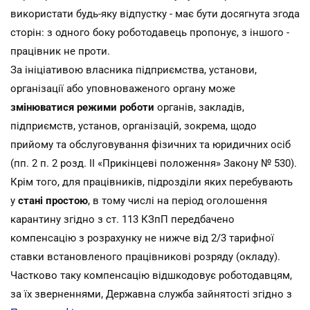
використати будь-яку відпустку - має бути досягнута згода
сторін: з одного боку роботодавець пропонує, з іншого -
працівник не проти.
За ініціативою власника підприємства, установи,
організації або уповноваженого органу може
змінюватися режими роботи
органів, закладів,
підприємств, установ, організацій, зокрема, щодо
прийому та обслуговування фізичних та юридичних осіб
(пп. 2 п. 2 розд. ІІ «Прикінцеві положення» Закону № 530).
Крім того, для працівників, підрозділи яких перебувають
у
стані простою
, в тому числі на період оголошення
карантину згідно з ст. 113 КЗпП передбачено
компенсацію з розрахунку не нижче від 2/3 тарифної
ставки встановленого працівникові розряду (окладу).
Частково таку компенсацію відшкодовує роботодавцям,
за їх зверненнями, Державна служба зайнятості згідно з