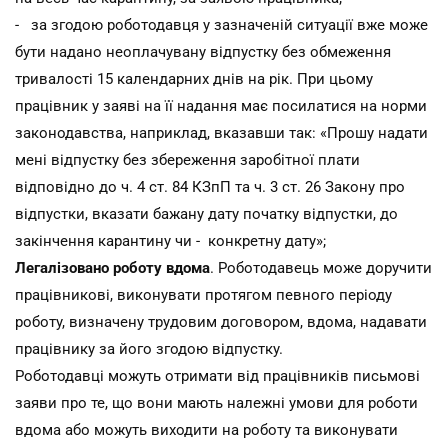
- за згодою роботодавця у зазначеній ситуації вже може
бути надано неоплачувану відпустку без обмеження
тривалості 15 календарних днів на рік. При цьому
працівник у заяві на її надання має посилатися на норми
законодавства, наприклад, вказавши так: «Прошу надати
мені відпустку без збереження заробітної плати
відповідно до ч. 4 ст. 84 КЗпП та ч. 3 ст. 26 Закону про
відпустки, вказати бажану дату початку відпустки, до
закінчення карантину чи - конкретну дату»;
Легалізовано роботу вдома
. Роботодавець може доручити
працівникові, виконувати протягом певного періоду
роботу, визначену трудовим договором, вдома, надавати
працівнику за його згодою відпустку.
Роботодавці можуть отримати від працівників письмові
заяви про те, що вони мають належні умови для роботи
вдома або можуть виходити на роботу та виконувати