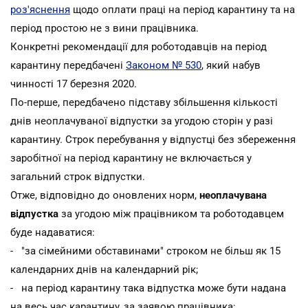
роз'яснення
щодо оплати праці на період карантину та на
період простою не з вини працівника.
Конкретні рекомендації для роботодавців на період
карантину передбачені
Законом № 530
, який набув
чинності 17 березня 2020.
По-перше, передбачено підставу збільшення кількості
днів неоплачуваної відпустки за угодою сторін у разі
карантину. Строк перебування у відпустці без збереження
заробітної на період карантину не включається у
загальний строк відпустки.
Отже, відповідно до оновлених норм,
неоплачувана
відпустка
за угодою між працівником та роботодавцем
буде надаватися:
- "за сімейними обставинами" строком не більш як 15
календарних днів на календарний рік;
- на період карантину така відпустка може бути надана
на весь час карантину, за заявою працівника;