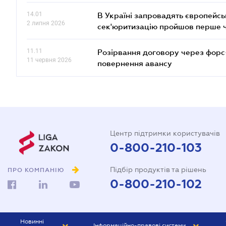
14.01
В Україні запровадять європейсь
2 липня 2026
сек'юритизацію пройшов перше 
11.11
Розірвання договору через форс
11 червня 2026
повернення авансу
Центр підтримки користувачів
0-800-210-103
Підбір продуктів та рішень
ПРО КОМПАНІЮ
0-800-210-102
Новинні
Інформаційно-правові системи