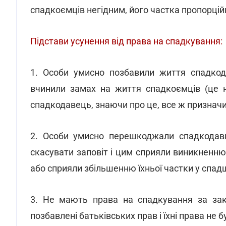
спадкоємців негідним, його частка пропорці
Підстави усунення від права на спадкування:
1. Особи умисно позбавили життя спадкод
вчинили замах на життя спадкоємців (це н
спадкодавець, знаючи про це, все ж призначи
2. Особи умисно перешкоджали спадкодавце
скасувати заповіт і цим сприяли виникненню
або сприяли збільшенню їхньої частки у спад
3. Не мають права на спадкування за зак
позбавлені батьківських прав і їхні права не 