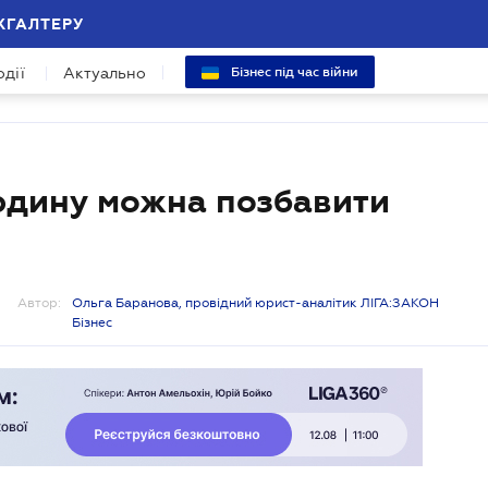
ХГАЛТЕРУ
одії
Актуально
Бізнес під час війни
людину можна позбавити
Автор:
Ольга Баранова, провідний юрист-аналітик ЛІГА:ЗАКОН
Бізнес