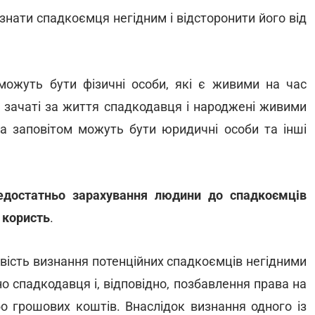
знати спадкоємця негідним і відсторонити його від
ожуть бути фізичні особи, які є живими на час
и зачаті за життя спадкодавця і народжені живими
а заповітом можуть бути юридичні особи та інші
едостатньо зарахування людини до спадкоємців
ї користь
.
ість визнання потенційних спадкоємців негідними
но спадкодавця і, відповідно, позбавлення права на
о грошових коштів. Внаслідок визнання одного із