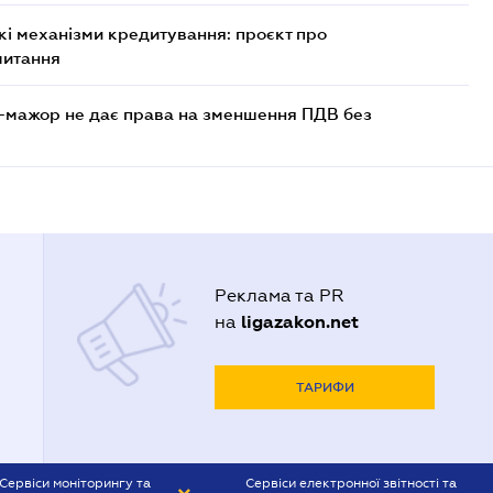
кі механізми кредитування: проєкт про
читання
-мажор не дає права на зменшення ПДВ без
Реклама та PR
ligazakon.net
на
ТАРИФИ
Сервіси моніторингу та
Сервіси електронної звітності та