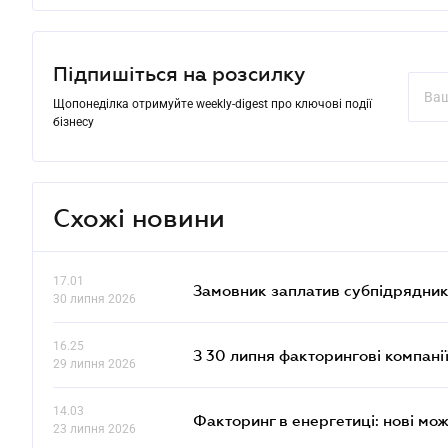
Підпишіться на розсилку
Щопонеділка отримуйте weekly-digest про ключові події
бізнесу
Схожі новини
17.01
Замовник заплатив субпідрядник
30 липня 2026
16.25
З 30 липня факторингові компані
29 липня 2026
14.03
Факторинг в енергетиці: нові мож
23 липня 2026