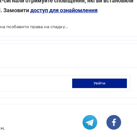
rt-сигнали отримуйте сповіщення, які ви встановили
Н. Замовити
доступ для ознайомлення
Мін'юст відповів, коли людину можна позбавити права на спадкування
увійти
н.