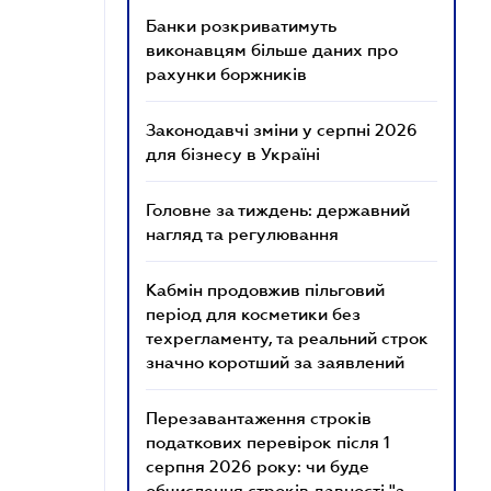
Банки розкриватимуть
виконавцям більше даних про
рахунки боржників
Законодавчі зміни у серпні 2026
для бізнесу в Україні
Головне за тиждень: державний
нагляд та регулювання
Кабмін продовжив пільговий
період для косметики без
техрегламенту, та реальний строк
значно коротший за заявлений
Перезавантаження строків
податкових перевірок після 1
серпня 2026 року: чи буде
обчислення строків давності "з