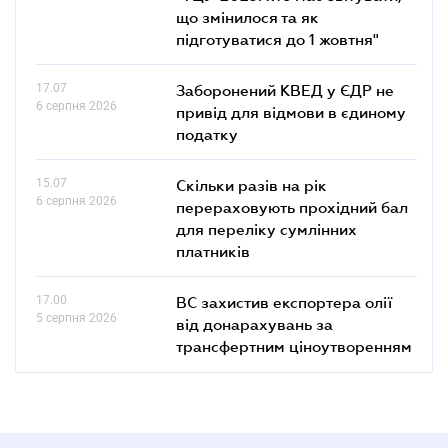
що змінилося та як
підготуватися до 1 жовтня"
17.07
Заборонений КВЕД у ЄДР не
6 серпня 2026
привід для відмови в єдиному
податку
15.07
Скільки разів на рік
6 серпня 2026
перераховують прохідний бал
для переліку сумлінних
платників
17.00
ВС захистив експортера олії
5 серпня 2026
від донарахувань за
трансфертним ціноутворенням