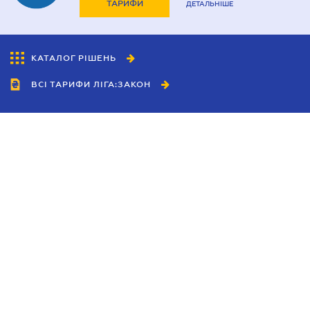
ТАРИФИ
ДЕТАЛЬНІШЕ
КАТАЛОГ РІШЕНЬ
ВСІ ТАРИФИ ЛІГА:ЗАКОН
Співробітництво
Агенти
Дилери
Політика конфіденційності
Умови використання сайту
Реклама
Блог
Новини компанії
Керівництва