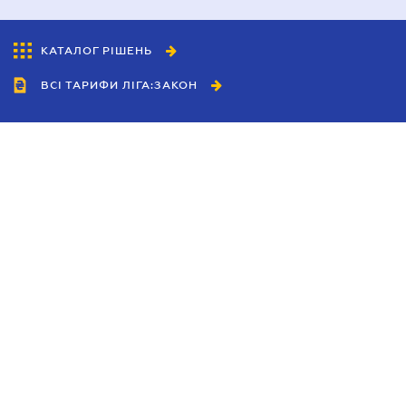
КАТАЛОГ РІШЕНЬ
ВСІ ТАРИФИ ЛІГА:ЗАКОН
Співробітництво
Агенти
Дилери
Політика конфіденційності
Умови використання сайту
Реклама
Блог
Новини компанії
Керівництва
Каталоги компаній