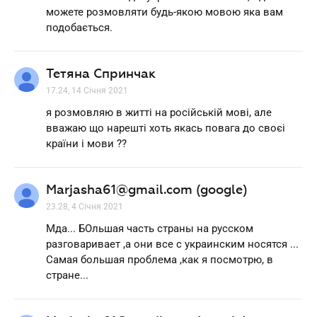
можете розмовляти будь-якою мовою яка вам
подобається.
Тетяна Спринчак
17.24, 14 Січня 2021
я розмовляю в житті на російській мові, але
вважаю що нарешті хоть якась повага до своєі
країни і мови ??
Marjasha61@gmail.com (google)
23.28, 4 Січня 2021
Мда... БОльшая часть страны на русском
разговаривает ,а они все с украинским носятся ...
Самая большая проблема ,как я посмотрю, в
стране...