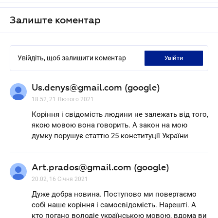
Залиште коментар
Увійдіть, щоб залишити коментар
увійти
Us.denys@gmail.com (google)
18.52, 21 Лютого 2021
Коріння і свідомість людини не залежать від того,
якою мовою вона говорить. А закон на мою
думку порушує статтю 25 конституції України
Art.prados@gmail.com (google)
20.02, 16 Січня 2021
Дуже добра новина. Поступово ми повертаємо
собі наше коріння і самосвідомість. Нарешті. А
кто погано володіе українською мовою, вдома ви