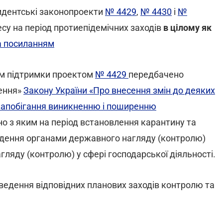
идентські законопроекти
№ 4429
,
№ 4430
і
№
есу на період протиепідемічних заходів
в цілому як
а посиланням
ам підтримки проектом
№ 4429
передбачено
ження»
Закону України «Про внесення змін до деяких
 запобігання виникненню і поширенню
дно з яким на період встановлення карантину та
дення органами державного нагляду (контролю)
гляду (контролю) у сфері господарської діяльності.
едення відповідних планових заходів контролю та