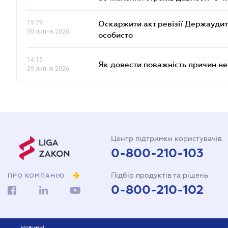
15.29
Оскаржити акт ревізії Держаудит
30 липня 2026
особисто
14.15
Як довести поважність причин н
29 липня 2026
Центр підтримки користувачів
0-800-210-103
Підбір продуктів та рішень
ПРО КОМПАНІЮ
0-800-210-102
Новинні