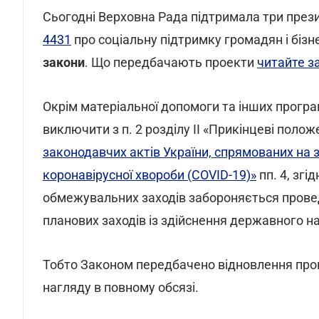
Сьогодні Верховна Рада підтримала три през
4431
про соціальну підтримку громадян і бізн
закони
. Що передбачають проекти
читайте з
Окрім матеріальної допомоги та інших прогр
виключити з п. 2 розділу II «Прикінцеві поло
законодавчих актів України, спрямованих на
коронавірусної хвороби (COVID-19)»
пп. 4, згі
обмежувальних заходів забороняється прове
планових заходів із здійснення державного на
Тобто Законом передбачено відновлення пров
нагляду в повному обсязі.