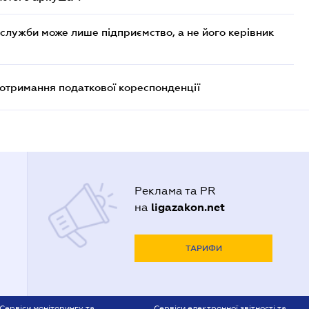
служби може лише підприємство, а не його керівник
еотримання податкової кореспонденції
Реклама та PR
ligazakon.net
на
ТАРИФИ
Сервіси моніторингу та
Сервіси електронної звітності та