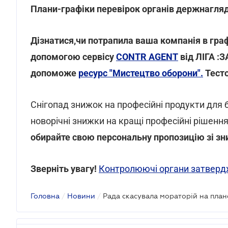
Плани-графіки перевірок органів держнагляд
Дізнатися,чи потрапила ваша компанія в граф
допомогою сервісу
CONTR AGENT
від ЛІГА :З
допоможе
ресурс "Мистецтво оборони".
Тесто
Снігопад знижок на професійні продукти для 
новорічні знижки на кращі професійні рішення
обирайте свою персональну пропозицію зі з
Зверніть увагу!
Контролюючі органи затвердж
Головна
/
Новини
/