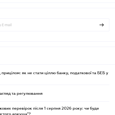
 прицілом: як не стати ціллю банку, податкової та БЕБ у
нагляд та регулювання
ових перевірок після 1 серпня 2026 року: чи буде
истого аркуша"?