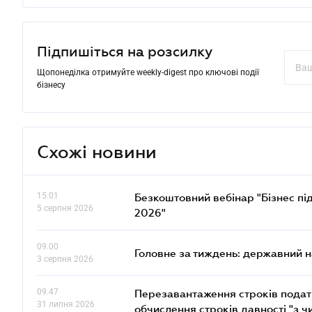
Підпишіться на розсилку
Щопонеділка отримуйте weekly-digest про ключові події
бізнесу
Схожі новини
15.01
Безкоштовний вебінар "Бізнес під
5 серпня 2026
2026"
09.00
Головне за тиждень: державний 
3 серпня 2026
09.47
Перезавантаження строків податк
31 липня 2026
обчислення строків давності "з ч