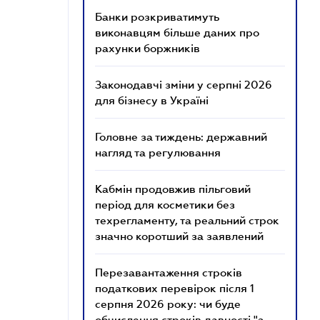
Банки розкриватимуть
виконавцям більше даних про
рахунки боржників
Законодавчі зміни у серпні 2026
для бізнесу в Україні
Головне за тиждень: державний
нагляд та регулювання
Кабмін продовжив пільговий
період для косметики без
техрегламенту, та реальний строк
значно коротший за заявлений
Перезавантаження строків
податкових перевірок після 1
серпня 2026 року: чи буде
обчислення строків давності "з