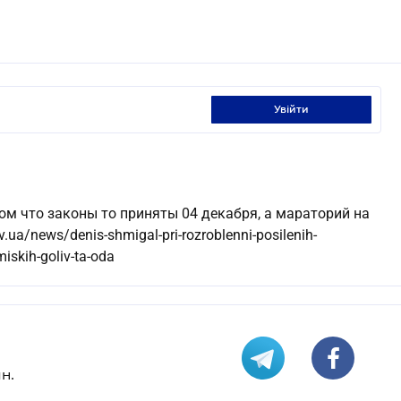
увійти
ом что законы то приняты 04 декабря, а мараторий на
ua/news/denis-shmigal-pri-rozroblenni-posilenih-
iskih-goliv-ta-oda
н.