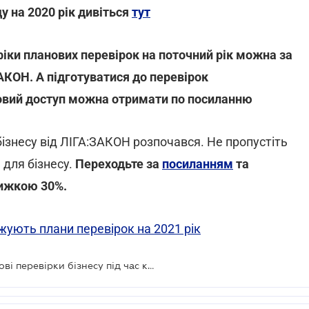
у на 2020 рік дивіться
тут
іки планових перевірок на поточний рік можна за
АКОН. А підготуватися до перевірок
вий доступ можна отримати по посиланню
бізнесу від ЛІГА:ЗАКОН розпочався. Не пропустіть
 для бізнесу.
Переходьте за
посиланням
та
нижкою 30%.
ують плани перевірок на 2021 рік
Рада скасувала мораторій на планові перевірки бізнесу під час карантину