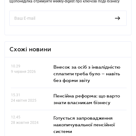
Щопонеділка отримуйте weekly-digest про ключові події бізнесу
Схожі новини
10.29
Внесок за осіб з інвалідністю
9 червня 2026
сплатити треба було – навіть
без форми звіту
15.31
Пенсійна реформа: що варто
24 квітня 2025
знати власникам бізнесу
12.45
Готується запровадження
28 жовтня 2024
накопичувальної пенсійної
системи