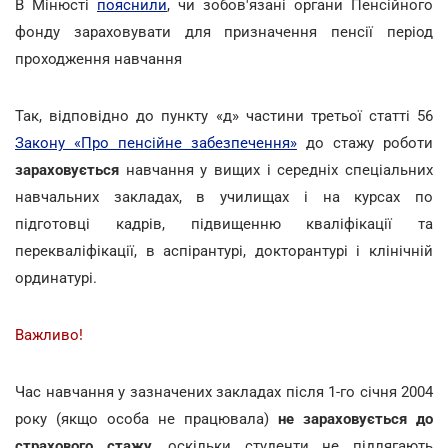
В Мінюсті
пояснили
, чи зобов'язані органи Пенсійного
фонду зараховувати для призначення пенсії період
проходження навчання
Так, відповідно до пункту «д» частини третьої статті 56
Закону «Про пенсійне забезпечення»
до стажу роботи
зараховується
навчання у вищих і середніх спеціальних
навчальних закладах, в училищах і на курсах по
підготовці кадрів, підвищенню кваліфікації та
перекваліфікації, в аспірантурі, докторантурі і клінічній
ординатурі.
Важливо!
Час навчання у зазначених закладах після 1-го січня 2004
року (якщо особа не працювала)
не зараховується до
страхового стажу
, оскільки студенти не підлягають