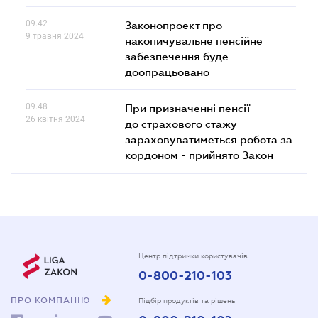
09.42
Законопроект про
9 травня 2024
накопичувальне пенсійне
забезпечення буде
доопрацьовано
09.48
При призначенні пенсії
26 квітня 2024
до страхового стажу
зараховуватиметься робота за
кордоном - прийнято Закон
Центр підтримки користувачів
0-800-210-103
ПРО КОМПАНІЮ
Підбір продуктів та рішень