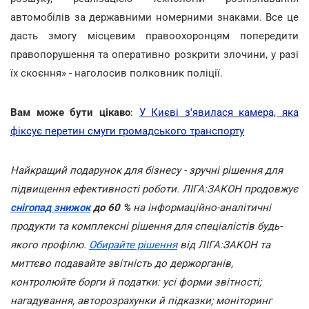
автомобілів за державними номерними знаками. Все це
дасть змогу місцевим правоохоронцям попередити
правопорушення та оперативно розкрити злочини, у разі
їх скоєння» - наголосив полковник поліції.
Вам може бути цікаво
:
У Києві з'явилася камера, яка
фіксує перетин смуги громадського транспорту
Найкращий подарунок для бізнесу - зручні рішення для
підвищення ефективності роботи. ЛІГА:ЗАКОН продовжує
снігопад знижок
до 60 %
на інформаційно-аналітичні
продукти та комплексні рішення для спеціалістів будь-
якого профілю.
Обирайте рішення
від ЛІГА:ЗАКОН та
миттєво подавайте звітність до держорганів,
контролюйте борги й податки: усі форми звітності;
нагадування, авторозрахунки й підказки; моніторинг