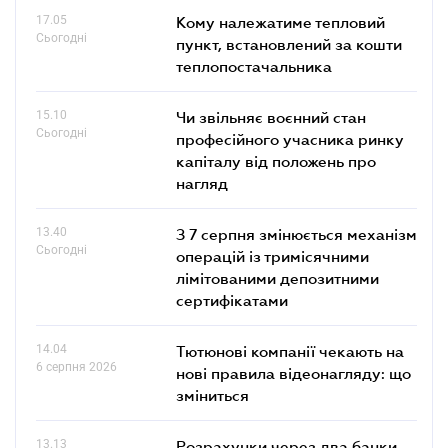
17.05
Кому належатиме тепловий
Сьогодні
пункт, встановлений за кошти
теплопостачальника
15.10
Чи звільняє воєнний стан
Сьогодні
професійного учасника ринку
капіталу від положень про
нагляд
13.40
З 7 серпня змінюється механізм
Сьогодні
операцій із тримісячними
лімітованими депозитними
сертифікатами
14.04
Тютюнові компанії чекають на
6 серпня 2026
нові правила відеонагляду: що
зміниться
13.13
Розрахунки через два банки