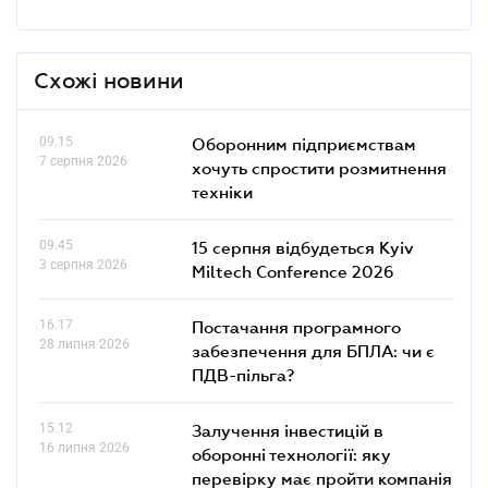
Схожі новини
09.15
Оборонним підприємствам
7 серпня 2026
хочуть спростити розмитнення
техніки
09.45
15 серпня відбудеться Kyiv
3 серпня 2026
Miltech Conference 2026
16.17
Постачання програмного
28 липня 2026
забезпечення для БПЛА: чи є
ПДВ-пільга?
15.12
Залучення інвестицій в
16 липня 2026
оборонні технології: яку
перевірку має пройти компанія