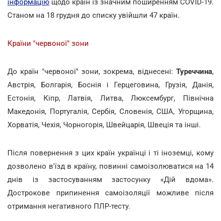
інформацію
щодо країн із значним поширенням COVID-19.
Станом на 18 грудня до списку увійшли 47 країн.
Країни "червоної" зони
До країн "червоної" зони, зокрема, віднесені:
Туреччина
,
Австрія, Болгарія, Боснія і Герцеговина, Грузія, Данія,
Естонія, Кіпр, Латвія, Литва, Люксембург, Північна
Македонія, Португалія, Сербія, Словенія, США, Угорщина,
Хорватія, Чехія, Чорногорія, Швейцарія, Швеція та інші.
Після повернення з цих країн українці і ті іноземці, кому
дозволено в'їзд в країну, повинні самоізолюватися на 14
днів із застосуванням застосунку «Дій вдома».
Дострокове припинення самоізоляції можливе після
отримання негативного ПЛР-тесту.