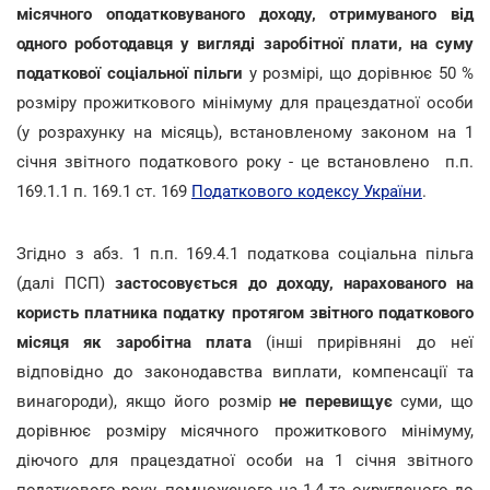
місячного оподатковуваного доходу, отримуваного від
одного роботодавця у вигляді заробітної плати, на суму
податкової соціальної пільги
у розмірі, що дорівнює 50 %
розміру прожиткового мінімуму для працездатної особи
(у розрахунку на місяць), встановленому законом на 1
січня звітного податкового року - це встановлено п.п.
169.1.1 п. 169.1 ст. 169
Податкового кодексу України
.
Згідно з абз. 1 п.п. 169.4.1 податкова соціальна пільга
(далі ПСП)
застосовується до доходу, нарахованого на
користь платника податку протягом звітного податкового
місяця як заробітна плата
(інші прирівняні до неї
відповідно до законодавства виплати, компенсації та
винагороди), якщо його розмір
не перевищує
суми, що
дорівнює розміру місячного прожиткового мінімуму,
діючого для працездатної особи на 1 січня звітного
податкового року, помноженого на 1,4 та округленого до