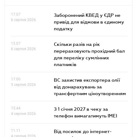
17.07
Заборонений КВЕД у ЄДР не
6 серпня 2026
привід для відмови в єдиному
податку
15.07
Скільки разів на рік
6 серпня 2026
перераховують прохідний бал
для переліку сумлінних
платників
17.00
ВС захистив експортера олії
5 серпня 2026
від донарахувань за
трансфертним ціноутворенням
15.44
З 1 січня 2027 в чеку за
4 серпня 2026
телефон вимагатимуть IMEI
11.11
Від посилок до інтернет-
4 серпня 2026