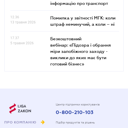
інформацію про транспорт
12.36
Помилка у звітності МГК: коли
13 травня 2026
штраф неминучий, а коли – ні
17.37
Безкоштовний
5 травня 2026
вебінар: «Підозра і обрання
міри запобіжного заходу -
виклики до яких має бути
готовий бізнес»
Центр підтримки користувачів
0-800-210-103
ПРО КОМПАНІЮ
Підбір продуктів та рішень