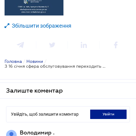
Збільшити зображення
Головна
/
Новини
/
З 16 січня сфера обслуговування переходить на українську мову: кого це торкнеться і які будуть санкції
Залиште коментар
Увійдіть, щоб залишити коментар
увійти
Володимир .