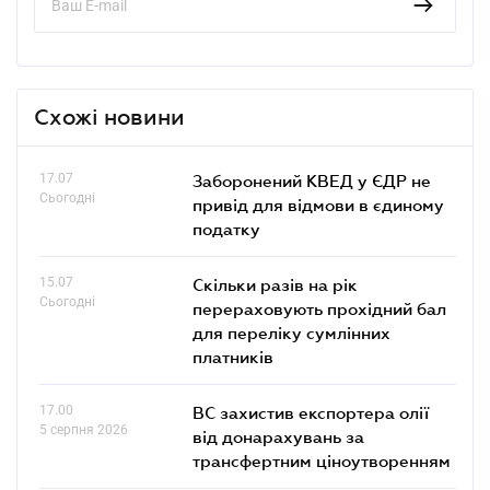
Схожі новини
17.07
Заборонений КВЕД у ЄДР не
Сьогодні
привід для відмови в єдиному
податку
15.07
Скільки разів на рік
Сьогодні
перераховують прохідний бал
для переліку сумлінних
платників
17.00
ВС захистив експортера олії
5 серпня 2026
від донарахувань за
трансфертним ціноутворенням