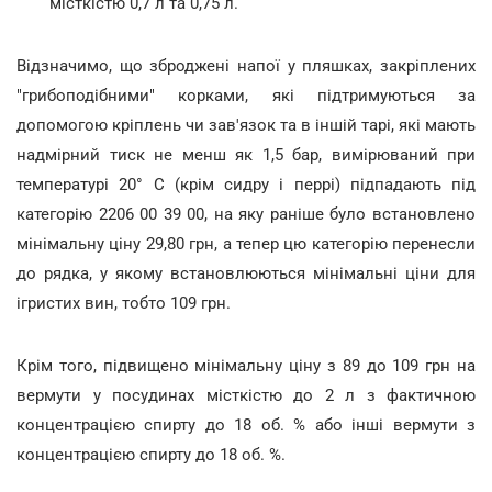
місткістю 0,7 л та 0,75 л.
Відзначимо, що зброджені напої у пляшках, закріплених
"грибоподібними" корками, які підтримуються за
допомогою кріплень чи зав'язок та в іншій тарі, які мають
надмірний тиск не менш як 1,5 бар, вимірюваний при
температурі 20° C (крім сидру і перрі) підпадають під
категорію 2206 00 39 00, на яку раніше було встановлено
мінімальну ціну 29,80 грн, а тепер цю категорію перенесли
до рядка, у якому встановлюються мінімальні ціни для
ігристих вин, тобто 109 грн.
Крім того, підвищено мінімальну ціну з 89 до 109 грн на
вермути у посудинах місткістю до 2 л з фактичною
концентрацією спирту до 18 об. % або інші вермути з
концентрацією спирту до 18 об. %.