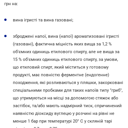
грн на:
вина ігристі та вина газовані;
зброджені напої, вина (напої) ароматизовані ігристі
(газовані), фактична міцність яких вища за 1,2 %
об'ємних одиниць етилового спирту, але не вища за
15 % об'ємних одиниць етилового спирту, за умови,
що етиловий спирт, який міститься у готовому
продукті, має повністю ферментне (ендогенне)
походження, які розливаються у пляшки, закорковані
спеціальними пробками для таких напоїв типу "гриб",
що утримуються на місці за допомогою стяжок або
застібок, та/або мають надмірний тиск, спричинений
наявністю діоксиду вуглецю у розчині на рівні не
менше 1 бар при температурі 20° C у скляній тарі