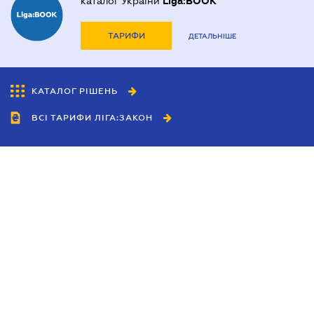
каталог України
Liga:BOOK
ТАРИФИ
ДЕТАЛЬНІШЕ
КАТАЛОГ РІШЕНЬ
ВСІ ТАРИФИ ЛІГА:ЗАКОН
Співробітництво
Агенти
Дилери
Політика конфіденційності
Умови використання сайту
Реклама
Блог