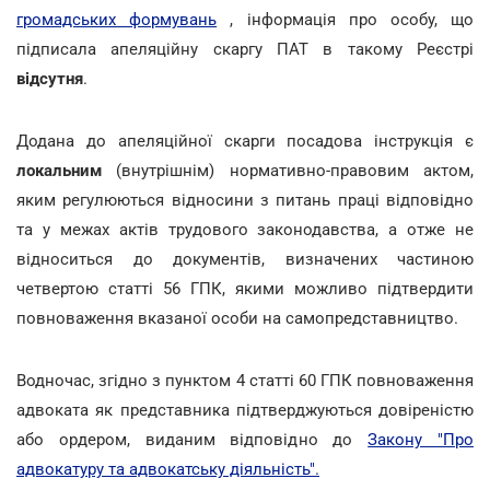
громадських формувань
, інформація про особу, що
підписала апеляційну скаргу ПАТ в такому Реєстрі
відсутня
.
Додана до апеляційної скарги посадова інструкція є
локальним
(внутрішнім) нормативно-правовим актом,
яким регулюються відносини з питань праці відповідно
та у межах актів трудового законодавства, а отже не
відноситься до документів, визначених частиною
четвертою статті 56 ГПК, якими можливо підтвердити
повноваження вказаної особи на самопредставництво.
Водночас, згідно з пунктом 4 статті 60 ГПК повноваження
адвоката як представника підтверджуються довіреністю
або ордером, виданим відповідно до
Закону "Про
адвокатуру та адвокатську діяльність".