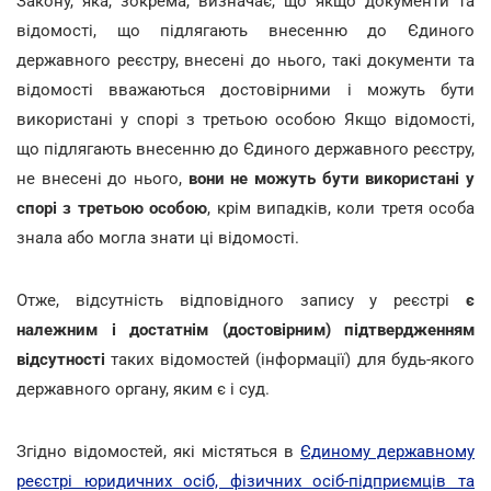
Закону, яка, зокрема, визначає, що якщо документи та
відомості, що підлягають внесенню до Єдиного
державного реєстру, внесені до нього, такі документи та
відомості вважаються достовірними і можуть бути
використані у спорі з третьою особою Якщо відомості,
що підлягають внесенню до Єдиного державного реєстру,
не внесені до нього,
вони не можуть бути використані у
спорі з третьою особою
, крім випадків, коли третя особа
знала або могла знати ці відомості.
Отже, відсутність відповідного запису у реєстрі
є
належним і достатнім (достовірним) підтвердженням
відсутності
таких відомостей (інформації) для будь-якого
державного органу, яким є і суд.
Згідно відомостей, які містяться в
Єдиному державному
реєстрі юридичних осіб, фізичних осіб-підприємців та