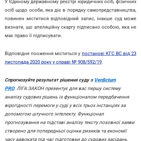
У Єдиному державному реєстрі юридичних осіб, фізичних
осіб щодо особи, яка діє в порядку самопредставництва,
повинен міститися відповідний запис, інакше суд може
визнати, що апеляційну скаргу підписано особою, яка не
має право її підписувати.
Відповідне пооження міститься у
постанові КГС ВС від 23
листопада 2020 року у справі № 908/592/19
.
Спрогнозуйте результат рішення суду з
Verdictum
PRO
. ЛІГА:ЗАКОН презентує для вас першу систему
аналізу судових рішень із функціоналом передбачення
вірогідності перемоги у суді у всіх трьох інстанціях за
допомогою штучного інтелекту. Функціонал
прогнозування на підставі аналізу тексту позовної заяви
створено для попередньої оцінки ризиків та економії
часу адвоката під час підготовки до судових засідань.