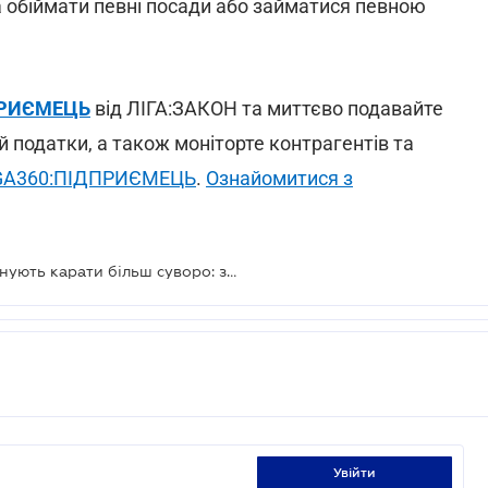
ва обіймати певні посади або займатися певною
ДПРИЄМЕЦЬ
від ЛІГА:ЗАКОН та миттєво подавайте
й податки, а також моніторте контрагентів та
GA360:ПІДПРИЄМЕЦЬ
.
Ознайомитися з
За невиплату заробітної плати планують карати більш суворо: законопроект в Раді
увійти