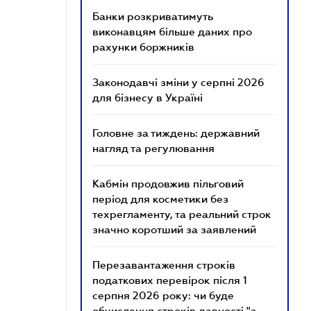
Банки розкриватимуть
виконавцям більше даних про
рахунки боржників
Законодавчі зміни у серпні 2026
для бізнесу в Україні
Головне за тиждень: державний
нагляд та регулювання
Кабмін продовжив пільговий
період для косметики без
техрегламенту, та реальний строк
значно коротший за заявлений
Перезавантаження строків
податкових перевірок після 1
серпня 2026 року: чи буде
обчислення строків давності "з