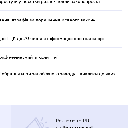
остуть у десятки разів - новий законопроєкт
лення штрафів за порушення мовного закону
 до ТЦК до 20 червня інформацію про транспорт
раф неминучий, а коли – ні
і обрання міри запобіжного заходу - виклики до яких
Реклама та PR
ligazakon.net
на