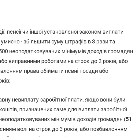
ії, пенсії чи іншої установленої законом виплати
умисно - збільшити суму штрафів в 3 рази та
1500 неоподатковуваних мінімумів доходів громадян
 або виправними роботами на строк до 2 років, або
бавленням права обіймати певні посади або
ків;
тавну невиплату заробітної плати, якщо вони були
коштів, призначених саме для виплати заробітної
неоподатковуваних мінімумів доходів громадян (
51
енням волі на строк до 3 років, або позбавленням