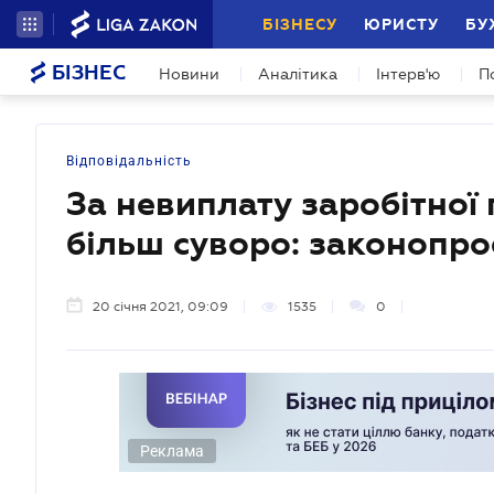
БІЗНЕСУ
ЮРИСТУ
БУ
БІЗНЕС
Новини
Аналітика
Інтерв'ю
П
Відповідальність
За невиплату заробітної
більш суворо: законопро
20 січня 2021, 09:09
1535
0
Реклама