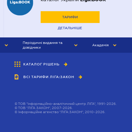
ТАРИФИ
ДЕТАЛЬНІШЕ
Періодичні видання та
Академія
довідники
ЮРИСТ&ЗАКОН
АКАДЕМІЯ ЛІГА:ЗАКОН
КАТАЛОГ РІШЕНЬ
БУХГАЛТЕР&ЗАКОН
ВСІ ТАРИФИ ЛІГА:ЗАКОН
ВІСНИК МСФЗ
ІНТЕРБУХ
ОСОБИСТИЙ ЕКСПЕРТ
©
ТОВ "інформаційно-аналітичний центр ЛІГА", 1991-2026.
©
ТОВ "ЛІГА ЗАКОН", 2007-2026.
©
Інформаційне агенство "ЛІГА:ЗАКОН", 2010-2026.