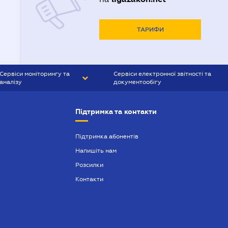
ТАРИФИ
Сервіси моніторингу та
Сервіси електронної звітності та
аналізу
документообігу
CONTR AGENT
Liga:REPORT
Підтримка та контакти
SMS-МАЯК
VERDICTUM
Підтримка абонентів
Напишіть нам
SEMANTRUM
Розсилки
SMS-МАЯК ІПОТЕКА
Контакти