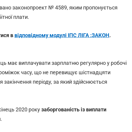
ровано законопроект № 4589, яким пропонується
ітної плати.
тися в
відповідному модулі ІПС ЛІГА :ЗАКОН
.
ець має виплачувати зарплатню регулярно у робочі
 проміжок часу, що не перевищує шістнадцяти
ля закінчення періоду, за який здійснюється
кінець 2020 року
заборгованість із виплати
н
.