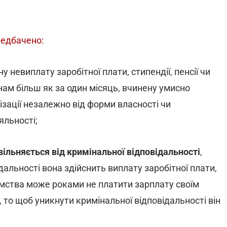
редбачено:
у невиплату заробітної плати, стипендії, пенсії чи
ам більш як за один місяць, вчинену умисно
ізації незалежно від форми власності чи
яльності;
вільняється від кримінальної відповідальності
,
альності вона здійснить виплату заробітної плати,
иємства може роками не платити зарплату своїм
 то щоб уникнути кримінальної відповідальності він