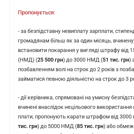
Пропонується:
- за безпідставну невиплату зарплати, стипенд
громадянам більш як за один місяць, вчинену 
встановити покарання у вигляді штрафу від 
(НМД) (
25 500 грн
) до 3000 НМД (
51 тис. грн
)
позбавленням волі на строк до 2 років з поз
займатися певною діяльністю на строк до 3 ро
- дії керівника, спрямовані на умисну безпідс
вчинені внаслідок нецільового використання 
плати, пропонують карати штрафом від 3000 
тис. грн
) до 5000 НМД (
85 тис. грн
) або обмеж