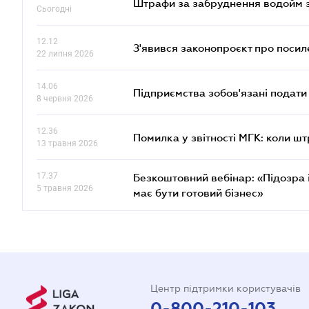
Штрафи за забруднення водойм зр
Сьогодні
12.12
З'явився законопроєкт про поси
22 липня 2026
14.06
Підприємства зобов'язані подати
8 червня 2026
12.36
Помилка у звітності МГК: коли шт
13 травня 2026
17.37
Безкоштовний вебінар: «Підозра 
5 травня 2026
має бути готовий бізнес»
Центр підтримки користувачів
0-800-210-103