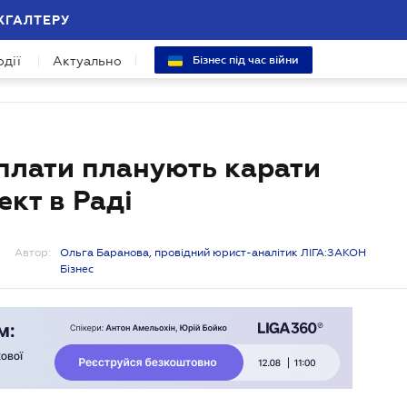
ХГАЛТЕРУ
одії
Актуально
Бізнес під час війни
 плати планують карати
ект в Раді
Автор:
Ольга Баранова, провідний юрист-аналітик ЛІГА:ЗАКОН
Бізнес