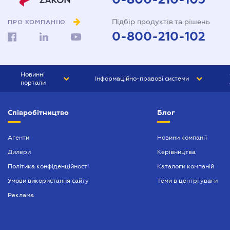
Підбір продуктів та рішень
ПРО КОМПАНІЮ
0-800-210-102
Новинні
Інформаційно-правові системи
портали
ЮРЛІГА
Право України
Співробітництво
Блог
БІЗНЕС
ГРАНД
БУХГАЛТЕР.ua
ПРАЙМ
Агенти
Новини компанії
Дилери
Керівництва
БУХГАЛТЕР ПРОФ
Політика конфіденційності
Каталоги компаній
ЮРИСТ ПРОФ
Умови використання сайту
Теми в центрі уваги
ЮРИСТ
Реклама
ПІДПРИЄМЕЦЬ