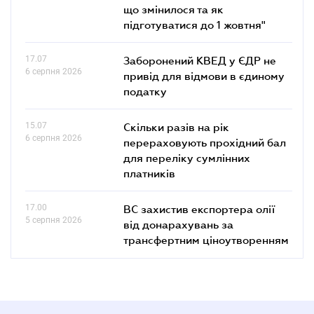
що змінилося та як
підготуватися до 1 жовтня"
17.07
Заборонений КВЕД у ЄДР не
6 серпня 2026
привід для відмови в єдиному
податку
15.07
Скільки разів на рік
6 серпня 2026
перераховують прохідний бал
для переліку сумлінних
платників
17.00
ВС захистив експортера олії
5 серпня 2026
від донарахувань за
трансфертним ціноутворенням