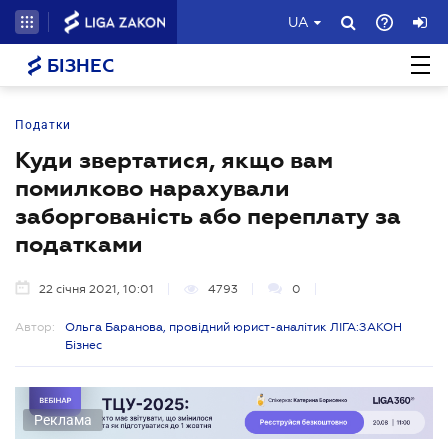
UA
БІЗНЕС
Податки
Куди звертатися, якщо вам
помилково нарахували
заборгованість або переплату за
податками
22 січня 2021, 10:01
4793
0
Автор:
Ольга Баранова, провідний юрист-аналітик ЛІГА:ЗАКОН
Бізнес
Реклама