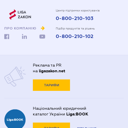
Центр підтримки користувачів
0-800-210-103
ПРО КОМПАНІЮ
Підбір продуктів та рішень
0-800-210-102
Реклама та PR
на
ligazakon.net
ТАРИФИ
Національний юридичний
каталог України
Liga:BOOK