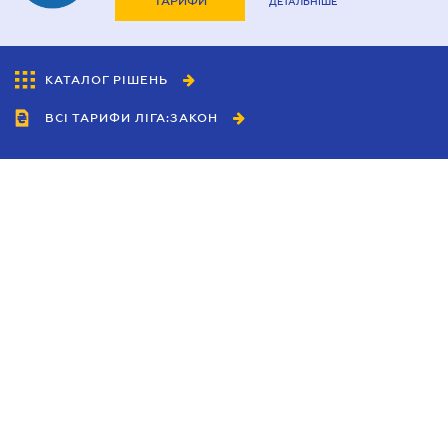
ТАРИФИ
ДЕТАЛЬНІШЕ
КАТАЛОГ РІШЕНЬ
ВСІ ТАРИФИ ЛІГА:ЗАКОН
Співробітництво
Агенти
Дилери
Політика конфіденційності
Умови використання сайту
Реклама
Блог
Новини компанії
Керівництва