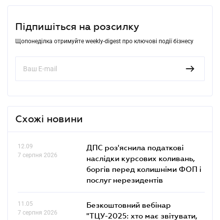
Підпишіться на розсилку
Щопонеділка отримуйте weekly-digest про ключові події бізнесу
Схожі новини
12.09
ДПС роз'яснила податкові
7 серпня 2026
наслідки курсових коливань,
боргів перед колишніми ФОП і
послуг нерезидентів
11.05
Безкоштовний вебінар
7 серпня 2026
"ТЦУ-2025: хто має звітувати,