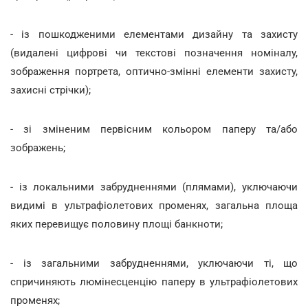
- із пошкодженими елементами дизайну та захисту
(видалені цифрові чи текстові позначення номіналу,
зображення портрета, оптично-змінні елементи захисту,
захисні стрічки);
- зі зміненим первісним кольором паперу та/або
зображень;
- із локальними забрудненнями (плямами), уключаючи
видимі в ультрафіолетових променях, загальна площа
яких перевищує половину площі банкноти;
- із загальними забрудненнями, уключаючи ті, що
спричиняють люмінесценцію паперу в ультрафіолетових
променях;