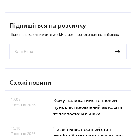
Підпишіться на розсилку
Щопонеділка отримуйте weekly-digest про ключові події бізнесу
Схожі новини
17.05
Кому належатиме тепловий
7 серпня 2026
пункт, встановлений за кошти
теплопостачальника
15.10
Чи звільняє воєнний стан
7 серпня 2026
професійного учасника ринку