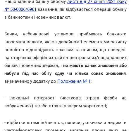
Національний банк у своєму
листі від 27 січня 2021 року
№ 50-0006/6961
зазначив, як відбувається операції обміну
з банкнотами іноземних валют.
Банки, небанківські установи приймають банкноти
іноземної валюти, які за дизайном і елементами захисту
повністю відповідають зразкам та описам, що наведені
на сторінках офіційних сайтів центральних/національних
банків іноземних держав, і
не мають ознак зношення або
набули під час обігу одну чи кілька ознак зношення
,
визначених у додатку до
Положення № 1
:
- локальні потертості (часткова втрата фарби на
зображеннях) та/або втрата папером жорсткості;
- відбитки штампів/печаток, написи, уключаючи видимі в
ультрафіолетових променях, загальна площа яких не