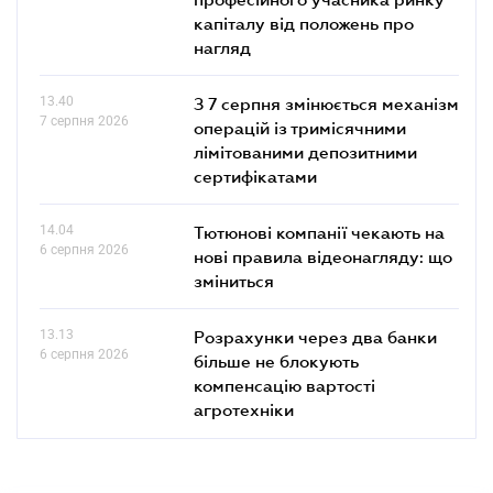
капіталу від положень про
нагляд
13.40
З 7 серпня змінюється механізм
7 серпня 2026
операцій із тримісячними
лімітованими депозитними
сертифікатами
14.04
Тютюнові компанії чекають на
6 серпня 2026
нові правила відеонагляду: що
зміниться
13.13
Розрахунки через два банки
6 серпня 2026
більше не блокують
компенсацію вартості
агротехніки