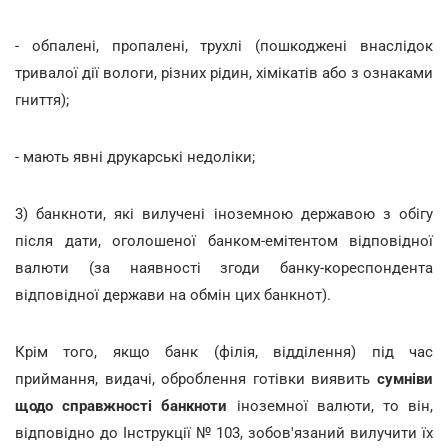
- обпалені, пропалені, трухлі (пошкоджені внаслідок
тривалої дії вологи, різних рідин, хімікатів або з ознаками
гниття);
- мають явні друкарські недоліки;
3) банкноти, які вилучені іноземною державою з обігу
після дати, оголошеної банком-емітентом відповідної
валюти (за наявності згоди банку-кореспондента
відповідної держави на обмін цих банкнот).
Крім того, якщо банк (філія, відділення) під час
приймання, видачі, оброблення готівки виявить
сумніви
щодо справжності банкноти
іноземної валюти, то він,
відповідно до Інструкції № 103, зобов'язаний вилучити їх