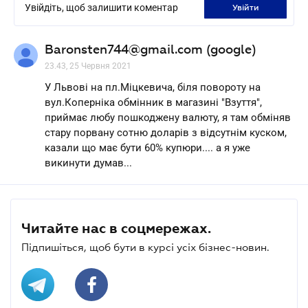
Увійдіть, щоб залишити коментар
увійти
Baronsten744@gmail.com (google)
23.43, 25 Червня 2021
У Львові на пл.Міцкевича, біля повороту на
вул.Коперніка обмінник в магазині "Взуття",
приймає любу пошкоджену валюту, я там обміняв
стару порвану сотню доларів з відсутнім куском,
казали що має бути 60% купюри.... а я уже
викинути думав...
Читайте нас в соцмережах.
Підпишіться, щоб бути в курсі усіх бізнес-новин.