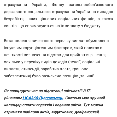
страхування України, Фонду загальнообов'язкового
державного соціального страхування України на випадок
безробіття, інших цільових соціальних фондів, а також
коштів, що спрямовуються на їх виплату з бюджету.
Встановлення вичерпного переліку виплат обумовлено
існуючим корупціогенним фактором, який полягає в
нечіткості визначення підстав для прийняття рішення,
оскільки у переліку видів доходів (пенсії, соціальні
виплати, стипендії, заробітна плата, грошове
забезпечення) було зазначено позицію „та інші”.
Як заощадити час на підготовці звітності? З IT-
рішенням
LIGA360:Підприємець
. Система має зручний
календар сплати податків і подання звітів. Тут можна
отримати шаблони актів, видаткових, довіреностей,