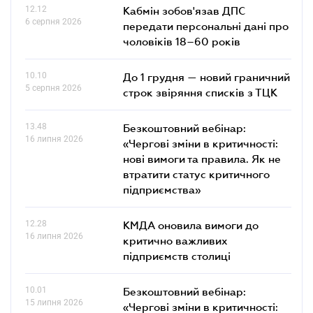
12.12
Кабмін зобов'язав ДПС
6 серпня 2026
передати персональні дані про
чоловіків 18–60 років
10.10
До 1 грудня — новий граничний
5 серпня 2026
строк звіряння списків з ТЦК
13.48
Безкоштовний вебінар:
16 липня 2026
«Чергові зміни в критичності:
нові вимоги та правила. Як не
втратити статус критичного
підприємства»
12.28
КМДА оновила вимоги до
16 липня 2026
критично важливих
підприємств столиці
10.01
Безкоштовний вебінар:
15 липня 2026
«Чергові зміни в критичності: