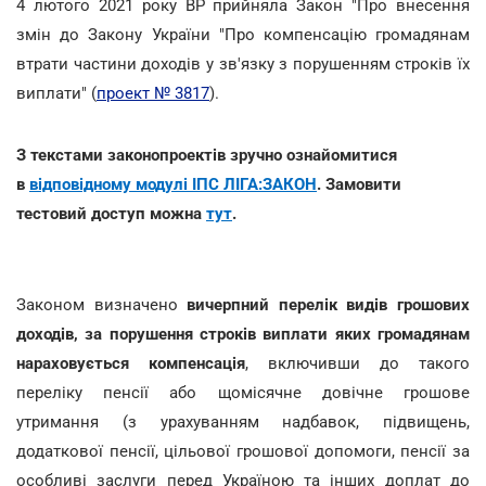
4 лютого 2021 року ВР прийняла Закон "Про внесення
змін до Закону України "Про компенсацію громадянам
втрати частини доходів у зв'язку з порушенням строків їх
виплати" (
проект № 3817
).
З текстами законопроектів зручно ознайомитися
в
відповідному модулі ІПС ЛІГА:ЗАКОН
. Замовити
тестовий доступ можна
тут
.
Законом визначено
вичерпний перелік видів грошових
доходів, за порушення строків виплати яких громадянам
нараховується компенсація
, включивши до такого
переліку пенсії або щомісячне довічне грошове
утримання (з урахуванням надбавок, підвищень,
додаткової пенсії, цільової грошової допомоги, пенсії за
особливі заслуги перед Україною та інших доплат до