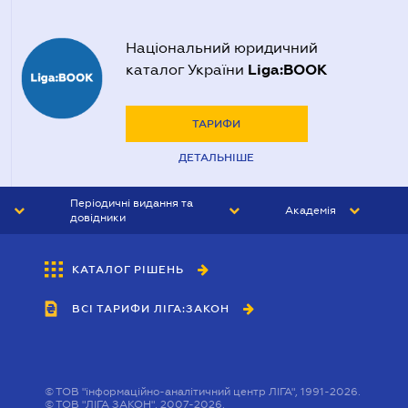
Національний юридичний
Liga:BOOK
каталог України
ТАРИФИ
ДЕТАЛЬНІШЕ
Періодичні видання та
Академія
довідники
ЮРИСТ&ЗАКОН
АКАДЕМІЯ ЛІГА:ЗАКОН
КАТАЛОГ РІШЕНЬ
БУХГАЛТЕР&ЗАКОН
ВСІ ТАРИФИ ЛІГА:ЗАКОН
ВІСНИК МСФЗ
ІНТЕРБУХ
ОСОБИСТИЙ ЕКСПЕРТ
©
ТОВ "інформаційно-аналітичний центр ЛІГА", 1991-2026.
©
ТОВ "ЛІГА ЗАКОН", 2007-2026.