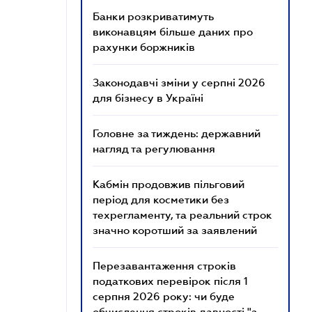
Банки розкриватимуть
виконавцям більше даних про
рахунки боржників
Законодавчі зміни у серпні 2026
для бізнесу в Україні
Головне за тиждень: державний
нагляд та регулювання
Кабмін продовжив пільговий
період для косметики без
техрегламенту, та реальний строк
значно коротший за заявлений
Перезавантаження строків
податкових перевірок після 1
серпня 2026 року: чи буде
обчислення строків давності "з