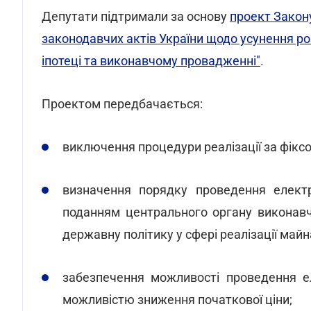
Депутати підтримали за основу
проект Закон
законодавчих актів України щодо усунення ро
іпотеці та виконавчому провадженні"
.
Проектом передбачається:
виключення процедури реалізації за фікс
визначення порядку проведення електр
поданням центрального органу виконавч
державну політику у сфері реалізації майн
забезпечення можливості проведення е
можливістю зниження початкової ціни;