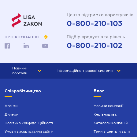
Центр підтримки користувачів
0-800-210-103
Підбір продуктів та рішень
ПРО КОМПАНІЮ
0-800-210-102
Новинні
Інформаційно-правові системи
портали
ЮРЛІГА
Право України
Співробітництво
Блог
БІЗНЕС
ГРАНД
БУХГАЛТЕР.ua
ПРАЙМ
Агенти
Новини компанії
Дилери
Керівництва
БУХГАЛТЕР ПРОФ
Політика конфіденційності
Каталоги компаній
ЮРИСТ ПРОФ
Умови використання сайту
Теми в центрі уваги
ЮРИСТ