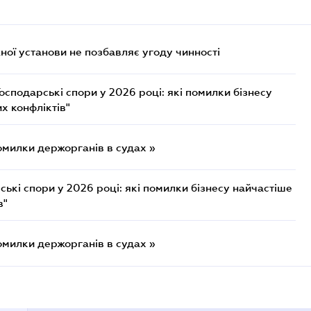
ої установи не позбавляє угоду чинності
осподарські спори у 2026 році: які помилки бізнесу
х конфліктів"
омилки держорганів в судах »
ькі спори у 2026 році: які помилки бізнесу найчастіше
в"
омилки держорганів в судах »