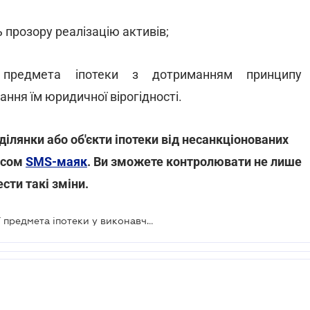
 прозору реалізацію активів;
ї предмета іпотеки з дотриманням принципу
ання їм юридичної вірогідності.
ілянки або об'єкти іпотеки від несанкціонованих
вісом
SMS-маяк
. Ви зможете контролювати не лише
ести такі зміни.
Рада змінить процедуру реалізації предмета іпотеки у виконавчому провадженні