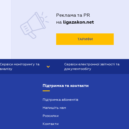
Реклама та PR
ligazakon.net
на
ТАРИФИ
Сервіси моніторингу та
Сервіси електронної звітності та
аналізу
документообігу
CONTR AGENT
Liga:REPORT
Підтримка та контакти
SMS-МАЯК
VERDICTUM
Підтримка абонентів
Напишіть нам
SEMANTRUM
Розсилки
SMS-МАЯК ІПОТЕКА
Контакти