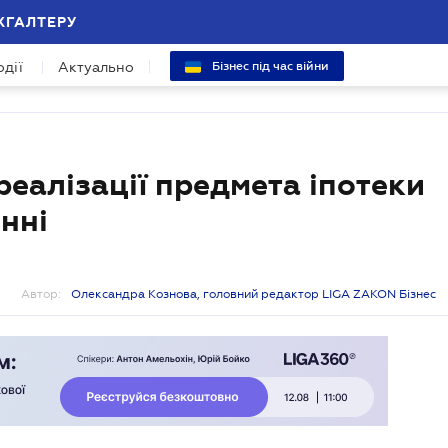
ХГАЛТЕРУ
одії
Актуально
Бізнес під час війни
реалізації предмета іпотеки
нні
Автор:
Олександра Кознова, головний редактор LIGA ZAKON Бізнес