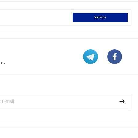
увійти
н.