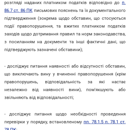
розгляді наданих платником податків відповідно до
п.
86.7 ст. 86 ПК
письмових пояснень та їх документального
підтвердження (зокрема щодо обставин, що стосуються
події правопорушення, та вжитих платником податків
заходів щодо дотримання правил та норм законодавства,
з посиланням на документи та інші фактичні дані, що
підтверджують зазначені обставини);
- досліджує питання наявності або відсутності обставин,
що виключають вину у вчиненні правопорушення (крім
правопорушень, відповідальність за які настає
незалежно від наявності вини), пом'якшують або
звільняють від відповідальності;
- досліджує питання щодо необхідності проведення
перевірки у порядку, встановленому
пп. 78.1.5 п. 78.1 ст.
78 ПК
;