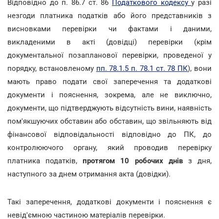
Відповідно до п. 86.7 ст. 86
Податкового кодексу
у разі
незгоди платника податків або його представників з
висновками перевірки чи фактами і даними,
викладеними в акті (довідці) перевірки (крім
документальної позапланової перевірки, проведеної у
порядку, встановленому
пп. 78.1.5 п. 78.1 ст. 78 ПК
), вони
мають право подати свої заперечення та додаткові
документи і пояснення, зокрема, але не виключно,
документи, що підтверджують відсутність вини, наявність
пом'якшуючих обставин або обставин, що звільняють від
фінансової відповідальності відповідно до ПК, до
контролюючого органу, який проводив перевірку
платника податків,
протягом 10 робочих днів
з дня,
наступного за днем отримання акта (довідки).
Такі заперечення, додаткові документи і пояснення є
невід'ємною частиною матеріалів перевірки.