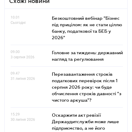
Схожі новини
10.01
Безкоштовний вебінар "Бізнес
Сьогодні
під прицілом: як не стати ціллю
банку, податкової та БЕБ у
2026"
09.00
Головне за тиждень: державний
3 серпня 2026
нагляд та регулювання
09.47
Перезавантаження строків
31 липня 2026
податкових перевірок після 1
серпня 2026 року: чи буде
обчислення строків давності "з
чистого аркуша"?
15.29
Оскаржити акт ревізії
30 липня 2026
Держаудитслужби може лише
підприємство, а не його