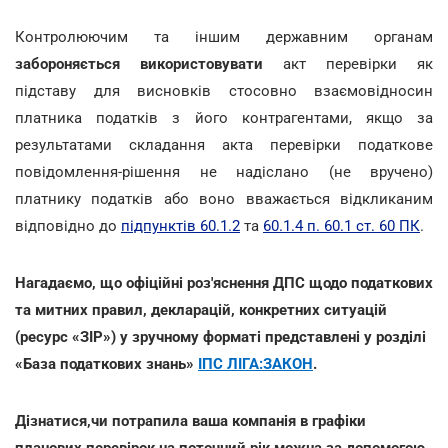
Контролюючим та іншим державним органам
забороняється використовувати
акт перевірки як
підставу для висновків стосовно взаємовідносин
платника податків з його контрагентами, якщо за
результатами складання акта перевірки податкове
повідомлення-рішення не надіслано (не вручено)
платнику податків або воно вважається відкликаним
відповідно до
підпунктів 60.1.2
та
60.1.4 п. 60.1 ст. 60 ПК
.
Нагадаємо, що офіційні роз'яснення ДПС щодо податкових
та митних правил, декларацій, конкретних ситуацій
(ресурс «ЗІР») у зручному форматі представлені у розділі
«База податкових знань»
ІПС ЛІГА:ЗАКОН
.
Дізнатися,чи потрапила ваша компанія в графіки
планових перевірок на поточний рік можна за допомогою