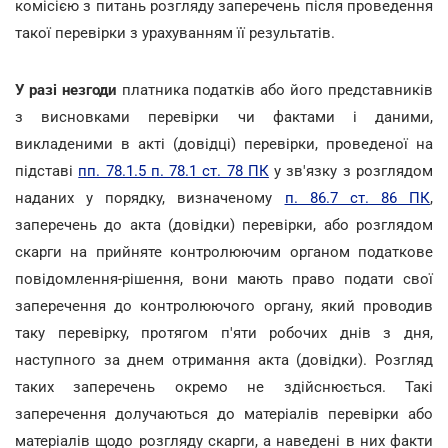
комісією з питань розгляду заперечень після проведення
такої перевірки з урахуванням її результатів.
У разі незгоди
платника податків або його представників
з висновками перевірки чи фактами і даними,
викладеними в акті (довідці) перевірки, проведеної на
підставі
пп. 78.1.5 п. 78.1 ст. 78 ПК
у зв'язку з розглядом
наданих у порядку, визначеному
п. 86.7 ст. 86 ПК
,
заперечень до акта (довідки) перевірки, або розглядом
скарги на прийняте контролюючим органом податкове
повідомлення-рішення, вони мають право подати свої
заперечення до контролюючого органу, який проводив
таку перевірку, протягом п'яти робочих днів з дня,
наступного за днем отримання акта (довідки). Розгляд
таких заперечень окремо не здійснюється. Такі
заперечення долучаються до матеріалів перевірки або
матеріалів щодо розгляду скарги, а наведені в них факти