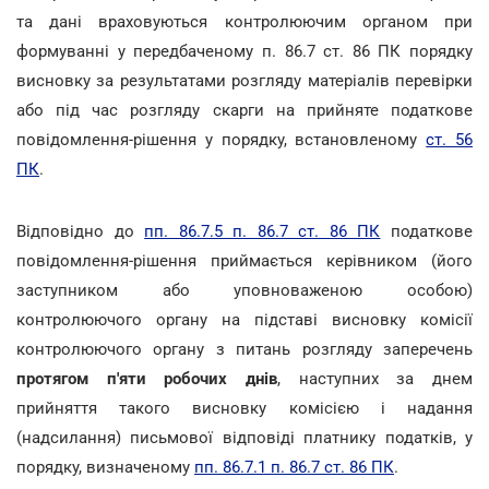
та дані враховуються контролюючим органом при
формуванні у передбаченому п. 86.7 ст. 86 ПК порядку
висновку за результатами розгляду матеріалів перевірки
або під час розгляду скарги на прийняте податкове
повідомлення-рішення у порядку, встановленому
ст. 56
ПК
.
Відповідно до
пп. 86.7.5 п. 86.7 ст. 86 ПК
податкове
повідомлення-рішення приймається керівником (його
заступником або уповноваженою особою)
контролюючого органу на підставі висновку комісії
контролюючого органу з питань розгляду заперечень
протягом п'яти робочих днів
, наступних за днем
прийняття такого висновку комісією і надання
(надсилання) письмової відповіді платнику податків, у
порядку, визначеному
пп. 86.7.1 п. 86.7 ст. 86 ПК
.