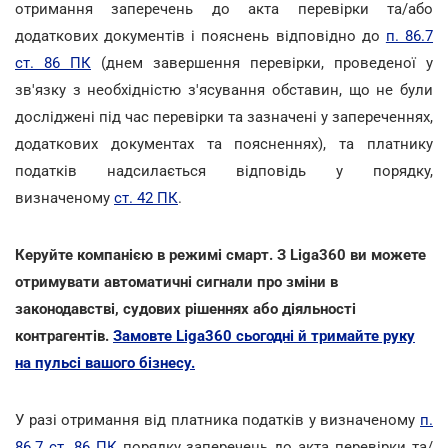
отримання заперечень до акта перевірки та/або
додаткових документів і пояснень відповідно до
п. 86.7
ст. 86 ПК
(днем завершення перевірки, проведеної у
зв'язку з необхідністю з'ясування обставин, що не були
досліджені під час перевірки та зазначені у запереченнях,
додаткових документах та поясненнях), та платнику
податків надсилається відповідь у порядку,
визначеному
ст. 42 ПК
.
Керуйте компанією в режимі смарт. З Liga360 ви можете
отримувати автоматичні сигнали про зміни в
законодавстві, судових рішеннях або діяльності
контрагентів.
Замовте Liga360 сьогодні й тримайте руку
на пульсі вашого бізнесу.
У разі отримання від платника податків у визначеному
п.
86.7 ст. 86 ПК
порядку заперечень до акта перевірки та/