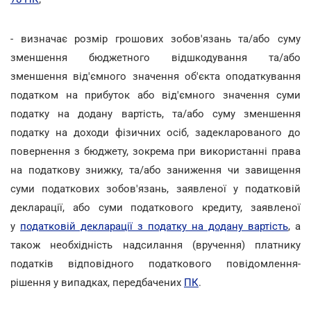
- визначає розмір грошових зобов'язань та/або суму
зменшення бюджетного відшкодування та/або
зменшення від'ємного значення об'єкта оподаткування
податком на прибуток або від'ємного значення суми
податку на додану вартість, та/або суму зменшення
податку на доходи фізичних осіб, задекларованого до
повернення з бюджету, зокрема при використанні права
на податкову знижку, та/або заниження чи завищення
суми податкових зобов'язань, заявленої у податковій
декларації, або суми податкового кредиту, заявленої
у
податковій декларації з податку на додану вартість
, а
також необхідність надсилання (вручення) платнику
податків відповідного податкового повідомлення-
рішення у випадках, передбачених
ПК
.