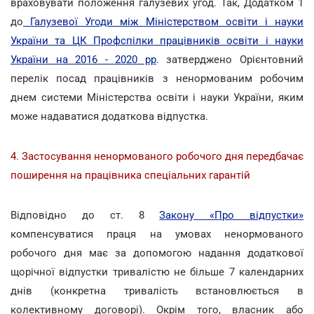
враховувати положення галузевих угод. Так, Додатком 1
до
Галузевої Угоди між Міністерством освіти і науки
України та ЦК Профспілки працівників освіти і науки
України на 2016 - 2020 рр
. затверджено Орієнтовний
перелік посад працівників з ненормованим робочим
днем системи Міністерства освіти і науки України, яким
може надаватися додаткова відпустка.
4. Застосування ненормованого робочого дня передбачає
поширення на працівника спеціальних гарантій
Відповідно до ст. 8
Закону «Про відпустки»
компенсуватися праця на умовах ненормованого
робочого дня має за допомогою надання додаткової
щорічної відпустки тривалістю не більше 7 календарних
днів (конкретна тривалість встановлюється в
колективному договорі). Окрім того, власник або