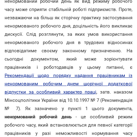
ненормований робочий день як вид режиму робочого
часу може сприяти стабільній роботі підприємств. Проте,
незважаючи на більш як сторічну практику застосування
ненормованого робочого дня, доцільність його викликає
дискусії. Слід розглянути, за яких умов використання
ненормованого робочого дня в трудових відносинах
відповідатиме своєму законному призначенню. На
сьогодні документом, який може зорієнтувати
працівників і роботодавців у цьому питанні, є
Рекомендації щодо порядку надання працівникам із
ненормованим робочим днем щорічної додаткової
відпустки за особливий характер праці
, затв. наказом
Мінсоцполітики України від 10.10.1997 № 7 (Рекомендація
№ 7). Як зазначено у пункті 1 цього документа,
ненормований робочий день
- це особливий режим
робочого часу, який встановлюється для певної категорії
працівників у разі неможливості нормування часу