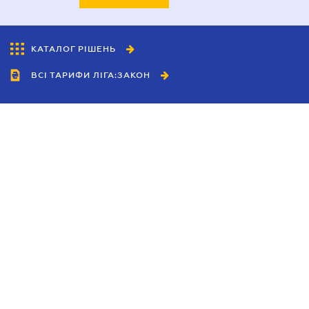
КАТАЛОГ РІШЕНЬ
ВСІ ТАРИФИ ЛІГА:ЗАКОН
Співробітництво
Агенти
Дилери
Політика конфіденційності
Умови використання сайту
Реклама
Блог
Новини компанії
Керівництва