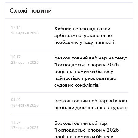
Схожі новини
17.14
Хибний переклад назви
26 червня 2026
арбітражної установи не
позбавляє угоду чинності
10.17
Безкоштовний вебінар на тему:
23 червня 2026
"Господарські спори у 2026
році: які помилки бізнесу
найчастіше призводять до
судових конфліктів"
09.40
Безкоштовний вебінар: «Типові
18 червня 2026
помилки держорганів в судах »
11.57
Безкоштовний вебінар:
17 червня 2026
"Господарські спори у 2026
році: які помилки бізнесу