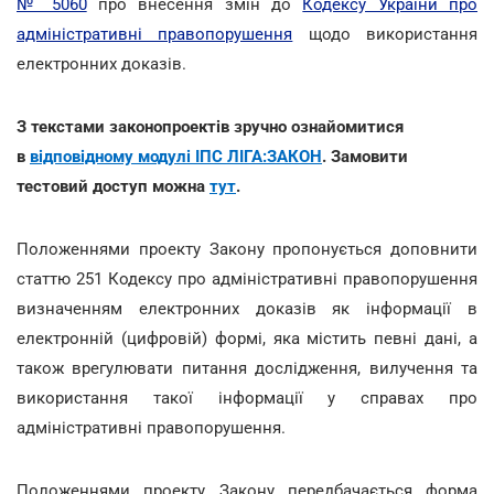
№ 5060
про внесення змін до
Кодексу України про
адміністративні правопорушення
щодо використання
електронних доказів.
З текстами законопроектів зручно ознайомитися
в
відповідному модулі ІПС ЛІГА:ЗАКОН
. Замовити
тестовий доступ можна
тут
.
Положеннями проекту Закону пропонується доповнити
статтю 251 Кодексу про адміністративні правопорушення
визначенням електронних доказів як інформації в
електронній (цифровій) формі, яка містить певні дані, а
також врегулювати питання дослідження, вилучення та
використання такої інформації у справах про
адміністративні правопорушення.
Положеннями проекту Закону передбачається форма