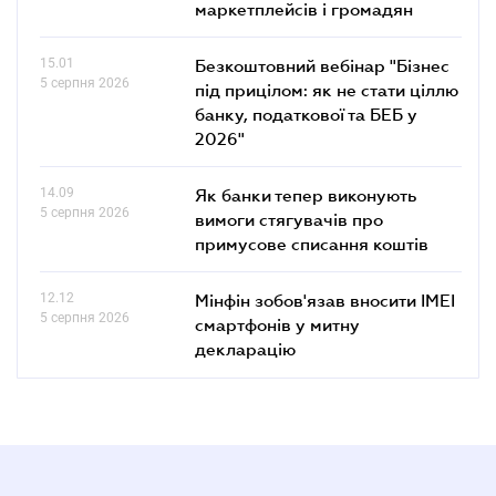
маркетплейсів і громадян
15.01
Безкоштовний вебінар "Бізнес
5 серпня 2026
під прицілом: як не стати ціллю
банку, податкової та БЕБ у
2026"
14.09
Як банки тепер виконують
5 серпня 2026
вимоги стягувачів про
примусове списання коштів
12.12
Мінфін зобов'язав вносити IMEI
5 серпня 2026
смартфонів у митну
декларацію