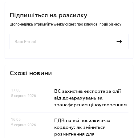
Підпишіться на розсилку
Щопонеділка отримуйте weekly-digest про ключові події бізнесу
Схожі новини
17.00
ВС захистив експортера олії
5 серпня 2026
від донарахувань за
трансфертним ціноутворенням
16.05
ПДВ на всі посилки з-за
5 серпня 2026
кордону: як зміниться
розмитнення для