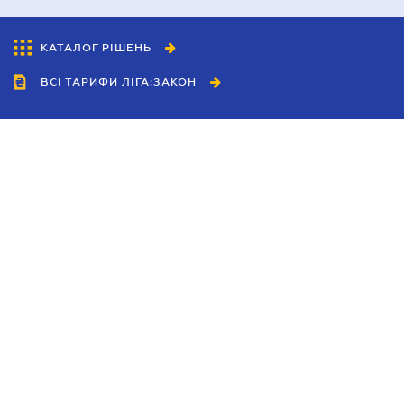
КАТАЛОГ РІШЕНЬ
ВСІ ТАРИФИ ЛІГА:ЗАКОН
Співробітництво
Агенти
Дилери
Політика конфіденційності
Умови використання сайту
Реклама
Блог
Новини компанії
Керівництва
Каталоги компаній