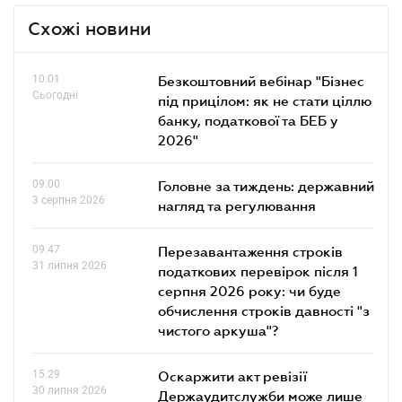
Схожі новини
10.01
Безкоштовний вебінар "Бізнес
Сьогодні
під прицілом: як не стати ціллю
банку, податкової та БЕБ у
2026"
09.00
Головне за тиждень: державний
3 серпня 2026
нагляд та регулювання
09.47
Перезавантаження строків
31 липня 2026
податкових перевірок після 1
серпня 2026 року: чи буде
обчислення строків давності "з
чистого аркуша"?
15.29
Оскаржити акт ревізії
30 липня 2026
Держаудитслужби може лише