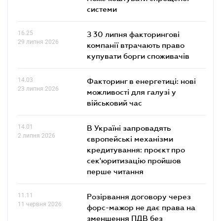
системи
16.25
З 30 липня факторингові
29 липня 2026
компанії втрачають право
купувати борги споживачів
14.03
Факторинг в енергетиці: нові
23 липня 2026
можливості для галузі у
військовий час
14.01
В Україні запровадять
2 липня 2026
європейські механізми
кредитування: проєкт про
сек'юритизацію пройшов
перше читання
11.11
Розірвання договору через
11 червня 2026
форс-мажор не дає права на
зменшення ПДВ без