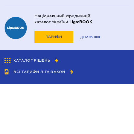
Національний юридичний
каталог України
Liga:BOOK
ТАРИФИ
ДЕТАЛЬНІШЕ
КАТАЛОГ РІШЕНЬ
ВСІ ТАРИФИ ЛІГА:ЗАКОН
Співробітництво
Агенти
Дилери
Політика конфіденційності
Умови використання сайту
Реклама