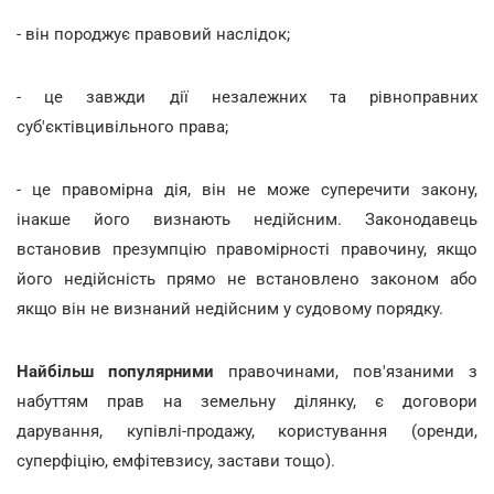
- він породжує правовий наслідок;
- це завжди дії незалежних та рівноправних
суб'єктівцивільного права;
- це правомірна дія, він не може суперечити закону,
інакше його визнають недійсним. Законодавець
встановив презумпцію правомірності правочину, якщо
його недійсність прямо не встановлено законом або
якщо він не визнаний недійсним у судовому порядку.
Найбільш популярними
правочинами, пов'язаними з
набуттям прав на земельну ділянку, є договори
дарування, купівлі-продажу, користування (оренди,
суперфіцію, емфітевзису, застави тощо).