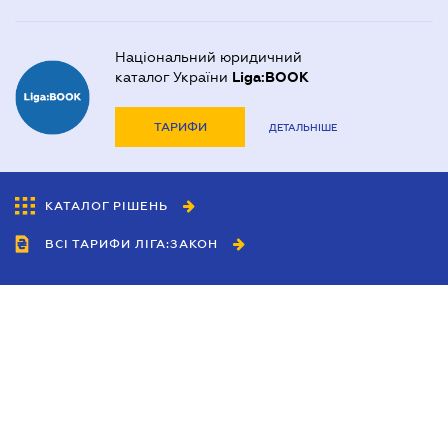
Національний юридичний
каталог України
Liga:BOOK
ТАРИФИ
ДЕТАЛЬНІШЕ
КАТАЛОГ РІШЕНЬ
ВСІ ТАРИФИ ЛІГА:ЗАКОН
Співробітництво
Агенти
Дилери
Політика конфіденційності
Умови використання сайту
Реклама