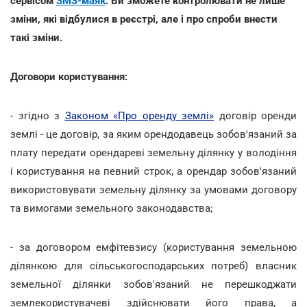
сервісом
SMS-маяк
. Ви зможете контролювати не лише
зміни, які відбулися в реєстрі, але і про спроби внести
такі зміни.
Договори користування:
- згідно з
Законом «Про оренду землі»
договір оренди
землі - це договір, за яким орендодавець зобов'язаний за
плату передати орендареві земельну ділянку у володіння
і користування на певний строк, а орендар зобов'язаний
використовувати земельну ділянку за умовами договору
та вимогами земельного законодавства;
- за договором емфітевзису (користування земельною
ділянкою для сільськогосподарських потреб) власник
земельної ділянки зобов'язаний не перешкоджати
землекористувачеві здійснювати його права, а