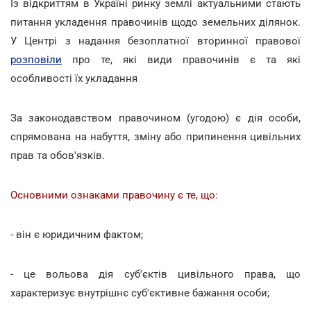
Із відкриттям в Україні ринку землі актуальними стають
питання укладення правочинів щодо земельних ділянок.
У Центрі з надання безоплатної вторинної правової
розповіли
про те, які види правочинів є та які
особливості їх укладання
За законодавством правочином (угодою) є дія особи,
спрямована на набуття, зміну або припинення цивільних
прав та обов'язків.
Основними ознаками правочину є те, що:
- він є юридичним фактом;
- це вольова дія суб'єктів цивільного права, що
характеризує внутрішнє суб'єктивне бажання особи;