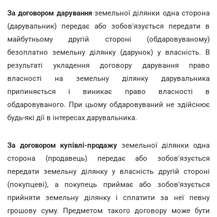
За договором дарування
земельної ділянки одна сторона
(дарувальник) передає або зобов'язується передати в
майбутньому другій стороні (обдаровуваному)
безоплатно земельну ділянку (дарунок) у власність. В
результаті укладення договору дарування право
власності на земельну ділянку дарувальника
припиняється і виникає право власності в
обдаровуваного. При цьому обдаровуваний не здійснює
будь-які дії в інтересах дарувальника.
За договором купівлі-продажу
земельної ділянки одна
сторона (продавець) передає або зобов'язується
передати земельну ділянку у власність другій стороні
(покупцеві), а покупець приймає або зобов'язується
прийняти земельну ділянку і сплатити за неї певну
грошову суму. Предметом такого договору може бути