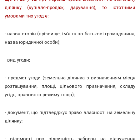
ділянку (купівля-продаж, дарування), то істотними
умовами тих угод є:
- назва сторін (прізвище, ім'я та по батькові громадянина,
назва юридичної особи);
- вид угоди;
- предмет угоди (земельна ділянка з визначенням місця
розташування, площі, цільового призначення, складу
угідь, правового режиму тощо);
- документ, що підтверджує право власності на земельну
ділянку;
- відомості про відсутність заборон на відчуження