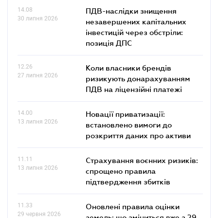
14.08
ПДВ-наслідки знищення
30 липня 2026
незавершених капітальних
інвестицій через обстріли:
позиція ДПС
12.26
Коли власники брендів
27 липня 2026
ризикують донарахуванням
ПДВ на ліцензійні платежі
14.00
Новації приватизації:
13 липня 2026
встановлено вимоги до
розкриття даних про активи
11.11
Страхування воєнних ризиків:
13 липня 2026
спрощено правила
підтвердження збитків
11.33
Оновлені правила оцінки
29 червня 2026
земель: що зміниться вже з 29