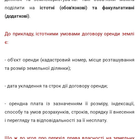
поділити на
істотні (обов'язкові) та факультативні
(додаткові)
.
До прикладу, істотними умовами договору оренди землі
є:
- об'єкт оренди (кадастровий номер, місце розташування
та розмір земельної ділянки);
- дата укладення та строк дії договору оренди;
- орендна плата із зазначенням її розміру, індексації,
способу та умов розрахунків, строків, порядку її внесення
і перегляду та відповідальності за її несплату.
Що ж до угод про перехід права власності на земельну