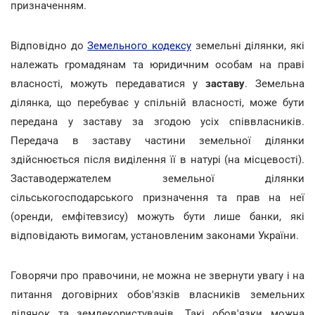
призначенням.
Відповідно до
Земельного кодексу
земельні ділянки, які
належать громадянам та юридичним особам на праві
власності, можуть передаватися у
заставу
. Земельна
ділянка, що перебуває у спільній власності, може бути
передана у заставу за згодою усіх співвласників.
Передача в заставу частини земельної ділянки
здійснюється після виділення її в натурі (на місцевості).
Заставодержателем земельної ділянки
сільськогосподарського призначення та прав на неї
(оренди, емфітевзису) можуть бути лише банки, які
відповідають вимогам, установленим законами України.
Говорячи про правочини, не можна не звернути увагу і на
питання договірних обов'язків власників земельних
ділянок та землекористувачів. Такі обов'язки можна