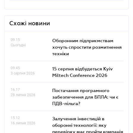
Схожі новини
09.15
Оборонним підприємствам
Сьогодні
хочуть спростити розмитнення
техніки
09.45
15 серпня відбудеться Kyiv
3 серпня 2026
Miltech Conference 2026
16.17
Постачання програмного
28 липня 2026
забезпечення для БПЛА: чи є
ПДВ-пільга?
15.12
Залучення інвестицій в
16 липня 2026
оборонні технології: яку
перевірку має пройти компанія