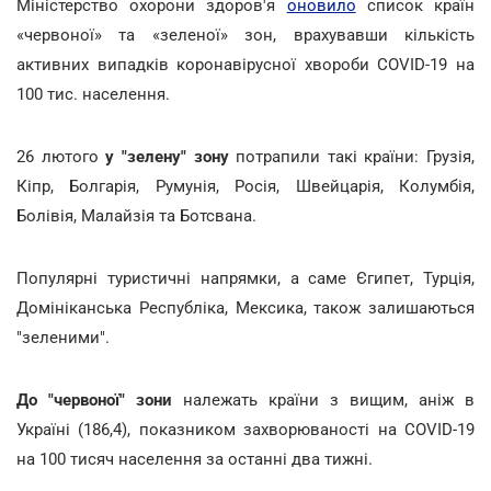
Міністерство охорони здоров'я
оновило
список країн
«червоної» та «зеленої» зон, врахувавши кількість
активних випадків коронавірусної хвороби COVID-19 на
100 тис. населення.
26 лютого
у "зелену" зону
потрапили такі країни: Грузія,
Кіпр, Болгарія, Румунія, Росія, Швейцарія, Колумбія,
Болівія, Малайзія та Ботсвана.
Популярні туристичні напрямки, а саме Єгипет, Турція,
Домініканська Республіка, Мексика, також залишаються
"зеленими".
До "червоної" зони
належать країни з вищим, аніж в
Україні (186,4), показником захворюваності на COVID-19
на 100 тисяч населення за останні два тижні.