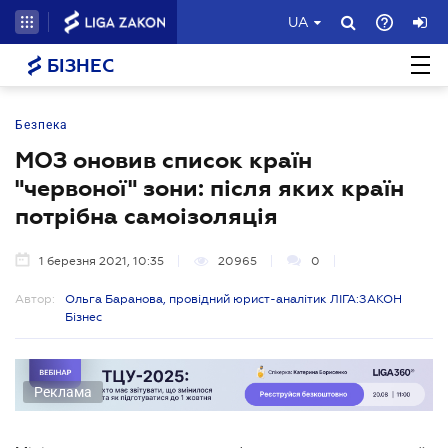
UA
БІЗНЕС
Безпека
МОЗ оновив список країн
"червоної" зони: після яких країн
потрібна самоізоляція
1 березня 2021, 10:35
20965
0
Автор:
Ольга Баранова, провідний юрист-аналітик ЛІГА:ЗАКОН
Бізнес
Реклама