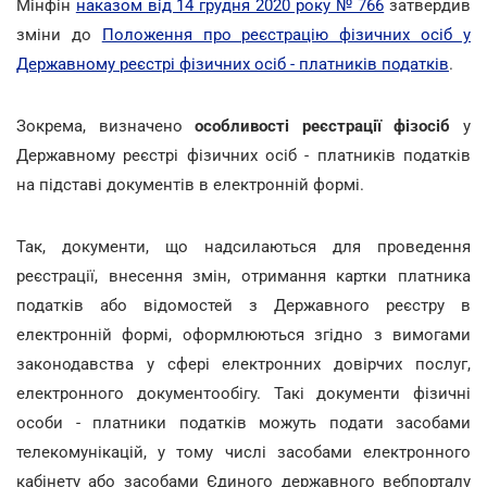
Мінфін
наказом від 14 грудня 2020 року № 766
затвердив
зміни до
Положення про реєстрацію фізичних осіб у
Державному реєстрі фізичних осіб - платників податків
.
Зокрема, визначено
особливості реєстрації фізосіб
у
Державному реєстрі фізичних осіб - платників податків
на підставі документів в електронній формі.
Так, документи, що надсилаються для проведення
реєстрації, внесення змін, отримання картки платника
податків або відомостей з Державного реєстру в
електронній формі, оформлюються згідно з вимогами
законодавства у сфері електронних довірчих послуг,
електронного документообігу. Такі документи фізичні
особи - платники податків можуть подати засобами
телекомунікацій, у тому числі засобами електронного
кабінету або засобами Єдиного державного вебпорталу