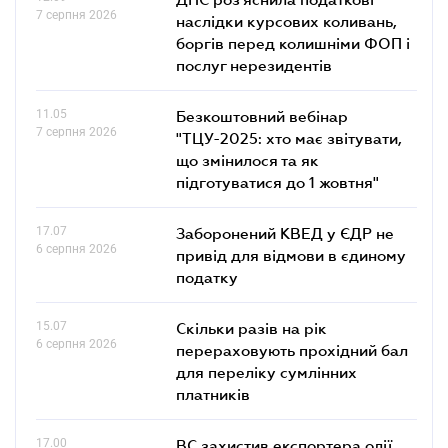
7 серпня 2026
наслідки курсових коливань,
боргів перед колишніми ФОП і
послуг нерезидентів
11.05
Безкоштовний вебінар
7 серпня 2026
"ТЦУ-2025: хто має звітувати,
що змінилося та як
підготуватися до 1 жовтня"
17.07
Заборонений КВЕД у ЄДР не
6 серпня 2026
привід для відмови в єдиному
податку
15.07
Скільки разів на рік
6 серпня 2026
перераховують прохідний бал
для переліку сумлінних
платників
17.00
ВС захистив експортера олії