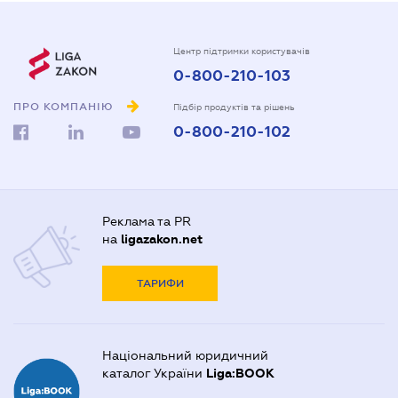
Центр підтримки користувачів
0-800-210-103
ПРО КОМПАНІЮ
Підбір продуктів та рішень
0-800-210-102
Реклама та PR
на
ligazakon.net
ТАРИФИ
Національний юридичний
каталог України
Liga:BOOK