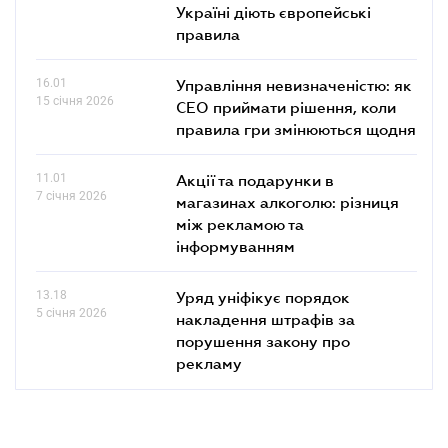
Україні діють європейські
правила
16.01
Управління невизначеністю: як
15 січня 2026
СЕО приймати рішення, коли
правила гри змінюються щодня
11.01
Акції та подарунки в
7 січня 2026
магазинах алкоголю: різниця
між рекламою та
інформуванням
13.18
Уряд уніфікує порядок
5 січня 2026
накладення штрафів за
порушення закону про
рекламу