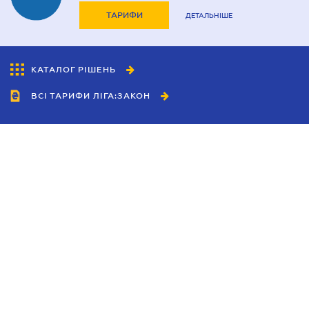
ТАРИФИ
ДЕТАЛЬНІШЕ
КАТАЛОГ РІШЕНЬ
ВСІ ТАРИФИ ЛІГА:ЗАКОН
Співробітництво
Агенти
Дилери
Політика конфіденційності
Умови використання сайту
Реклама
Блог
Новини компанії