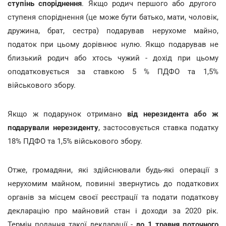
ступінь споріднення
. Якщо родич першого або другого
ступеня споріднення (це може бути батько, мати, чоловік,
дружина, брат, сестра) подарував нерухоме майно,
податок при цьому дорівнює нулю. Якщо подарував не
близький родич або хтось чужий - дохід при цьому
оподатковується за ставкою 5 % ПДФО та 1,5%
військового збору.
Якщо ж подарунок отримано
від нерезидента або ж
подарували нерезиденту
, застосовується ставка податку
18% ПДФО та 1,5% військового збору.
Отже, громадяни, які здійснювали будь-які операції з
нерухомим майном, повинні звернутись до податкових
органів за місцем своєї реєстрації та подати податкову
декларацію про майновий стан і доходи за 2020 рік.
Термін подання такої декларації -
до 1 травня поточно
го