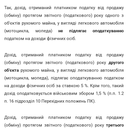
Так, дохід, отриманий платником податку від продажу
(обміну) протягом звітного (податкового) року одного з
об'єктів рухомого майна, у вигляді легкового автомобіля
(мотоцикла, мопеда)
не підлягає оподаткуванню
податком на доходи фізичних осіб.
Дохід, отриманий платником податку від продажу
(обміну) протягом звітного (податкового) року
другого
об'єкта
рухомого майна, у вигляді легкового автомобіля
(мотоцикла, мопеда), підлягає оподаткуванню податком
на доходи фізичних осіб за ставкою 5 %. Крім того, такий
дохід оподатковується військовим збором 1,5 % (п.п. 1.2
п. 16 підрозділ 10 Перехідних положень ПК).
Дохід, отриманий платником податку від продажу
(обміну) протягом звітного (податкового) року
третього