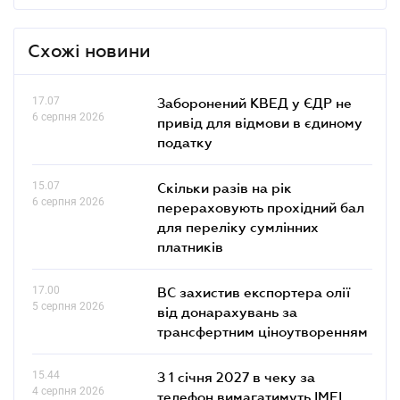
Схожі новини
17.07
Заборонений КВЕД у ЄДР не
6 серпня 2026
привід для відмови в єдиному
податку
15.07
Скільки разів на рік
6 серпня 2026
перераховують прохідний бал
для переліку сумлінних
платників
17.00
ВС захистив експортера олії
5 серпня 2026
від донарахувань за
трансфертним ціноутворенням
15.44
З 1 січня 2027 в чеку за
4 серпня 2026
телефон вимагатимуть IMEI