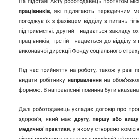
На підставі Акту роботодавець протягом мі
працівників
, які підлягають періодичним м
погоджує їх з фахівцем відділу з питань гі
підприємстві, другий - надається закладу 
працівників, третій - надається до відділу з
виконавчої дирекції Фонду соціального страх
Під час прийняття на роботу, також у разі
видати робітнику
направлення
на обов'язко
формою. В направленні повинна бути вказана
Далі роботодавець укладає договір про пр
здоров'я, який має
другу, першу або вищу 
медичної практики
, у якому створено комісі
лікарі пройшли підготовку з професійної патол