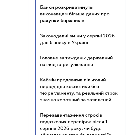
Банки розкриватимуть
виконавцям більше даних про
рахунки боржників
Законодавчі зміни у серпні 2026
для бізнесу в Україні
Головне за тиждень: державний
нагляд та регулювання
Кабмін продовжив пільговий
період для косметики без
техрегламенту, та реальний строк
значно коротший за заявлений
Перезавантаження строків
податкових перевірок після 1
серпня 2026 року: чи буде
обчислення строків давності "з