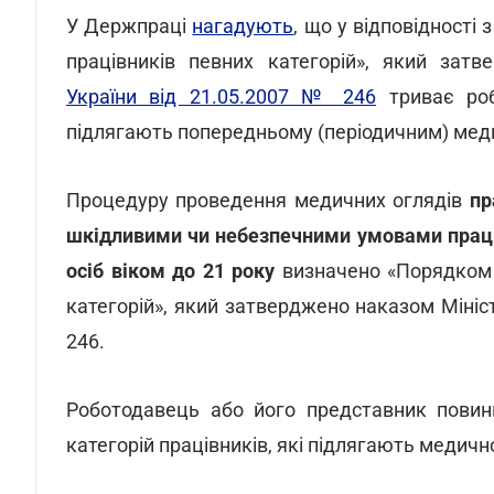
У Держпраці
нагадують
, що у відповідност
працівників певних категорій», який зат
України від 21.05.2007 № 246
триває робо
підлягають попередньому (періодичним) меди
Процедуру проведення медичних оглядів
пр
шкідливими чи небезпечними умовами праці 
осіб віком до 21 року
визначено «Порядком 
категорій», який затверджено наказом Мініс
246.
Роботодавець або його представник повин
категорій працівників, які підлягають медичн