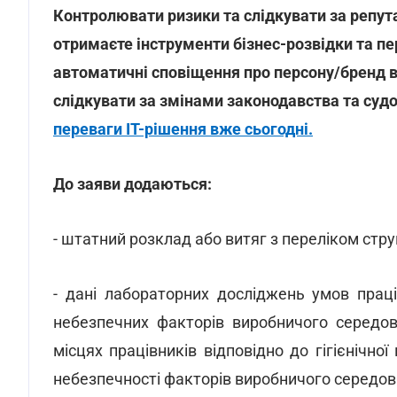
Контролювати ризики та слідкувати за репута
отримаєте інструменти бізнес-розвідки та пе
автоматичні сповіщення про персону/бренд в
слідкувати за змінами законодавства та суд
переваги ІТ-рішення вже сьогодні.
До заяви додаються:
- штатний розклад або витяг з переліком струк
- дані лабораторних досліджень умов прац
небезпечних факторів виробничого середов
місцях працівників відповідно до гігієнічно
небезпечності факторів виробничого середови