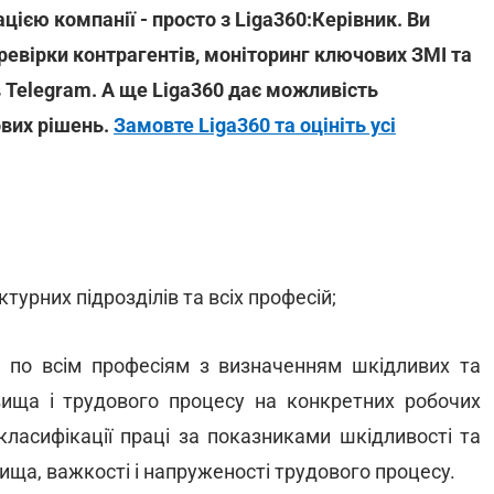
цією компанії - просто з Liga360:Керівник. Ви
ревірки контрагентів, моніторинг ключових ЗМІ та
 Telegram. А ще Liga360 дає можливість
ових рішень.
Замовте Liga360 та оцініть усі
турних підрозділів та всіх професій;
і по всім професіям з визначенням шкідливих та
ища і трудового процесу на конкретних робочих
ї класифікації праці за показниками шкідливості та
ща, важкості і напруженості трудового процесу.