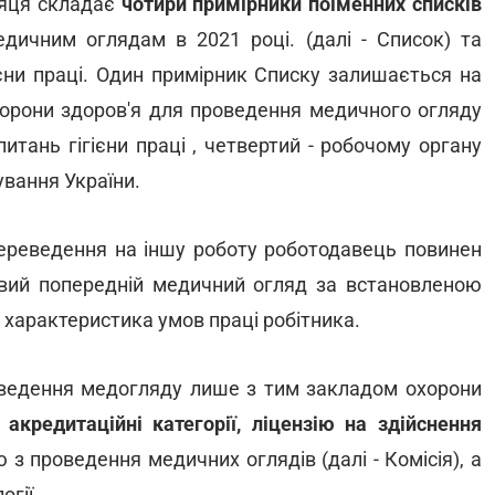
сяця складає
чотири примірники поіменних списків
едичним оглядам в 2021 році. (далі - Список) та
гієни праці. Один примірник Списку залишається на
охорони здоров'я для проведення медичного огляду
 питань гігієни праці , четвертий - робочому органу
ування України.
 переведення на іншу роботу роботодавець повинен
вий попередній медичний огляд за встановленою
 характеристика умов праці робітника.
оведення медогляду лише з тим закладом охорони
акредитаційні категорії, ліцензію на здійснення
ю з проведення медичних оглядів (далі - Комісія), а
огії.