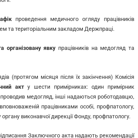
рафік
проведення медичного огляду працівників
цем та територіальним закладом Держпраці.
та організовану явку
працівників на медогляд та
ів (протягом місяця після їх закінчення) Комісія
чний акт
у шести примірниках: один примірник
о проводив медогляд, інші надаються роботодавцю,
 вповноваженій працівниками особі, профпатологу,
органу виконавчої дирекції Фонду, профпатологу.
ас підписання Заключного акта надають рекомендації