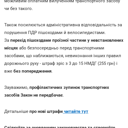
можливим оплатним вилученням транспортного засобу
чи без такого.
Також посилюється адміністративна відповідальність за
порушення ПДР пішоходами й велосипедистами.
За
перехід пішоходами проїзної частини у невстановлених
місцях
або безпосередньо перед транспортними
засобами, що наближаються, невиконання інших правил
дорожнього руху - штраф зріс з 3 до 15 НМДГ (255 грн) і
вже
без попередження
.
Зауважимо,
профілактичних зупинок транспортних
засобів
Закон не передбачає
.
Детальніше
про нові штрафи
читайте тут
Слідкуйте за оновленням законодавства та створюйте