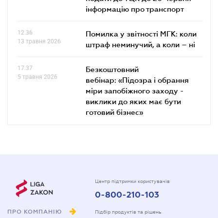
інформацію про транспорт
12.36
Помилка у звітності МГК: коли
13 травня 2026
штраф неминучий, а коли – ні
17.37
Безкоштовний
5 травня 2026
вебінар: «Підозра і обрання
міри запобіжного заходу -
виклики до яких має бути
готовий бізнес»
Центр підтримки користувачів
0-800-210-103
ПРО КОМПАНІЮ
Підбір продуктів та рішень