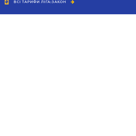
ВСІ ТАРИФИ ЛІГА:ЗАКОН
Співробітництво
Агенти
Дилери
Політика конфіденційності
Умови використання сайту
Реклама
Блог
Новини компанії
Керівництва
Каталоги компаній
Теми в центрі уваги
Підтримка та контакти