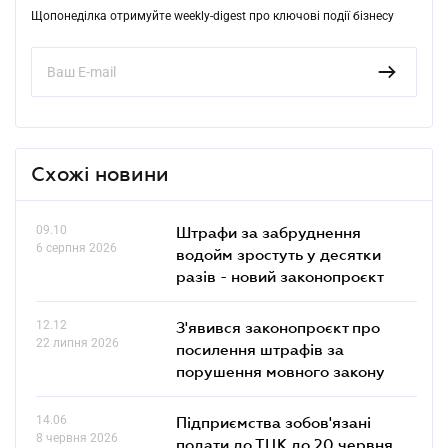
Щопонеділка отримуйте weekly-digest про ключові події бізнесу
Схожі новини
09.10
Штрафи за забруднення
6 серпня 2026
водойм зростуть у десятки
разів - новий законопроєкт
12.12
З'явився законопроєкт про
22 липня 2026
посилення штрафів за
порушення мовного закону
14.06
Підприємства зобов'язані
8 червня 2026
подати до ТЦК до 20 червня