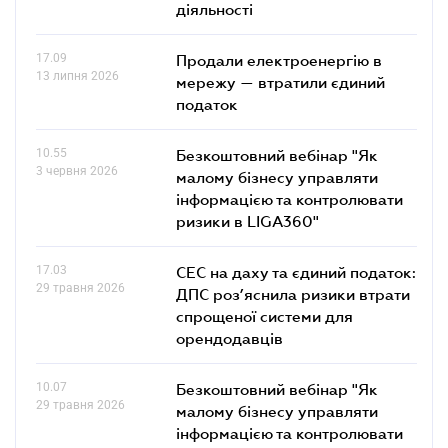
діяльності
17.09
Продали електроенергію в
13 липня 2026
мережу — втратили єдиний
податок
10.55
Безкоштовний вебінар "Як
3 червня 2026
малому бізнесу управляти
інформацією та контролювати
ризики в LIGA360"
17.03
СЕС на даху та єдиний податок:
29 травня 2026
ДПС роз’яснила ризики втрати
спрощеної системи для
орендодавців
10.07
Безкоштовний вебінар "Як
29 травня 2026
малому бізнесу управляти
інформацією та контролювати