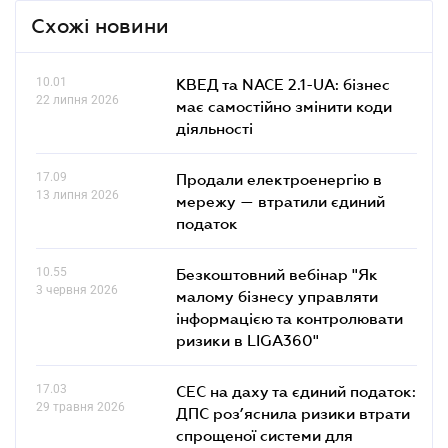
Схожі новини
10.01
КВЕД та NACE 2.1-UA: бізнес
22 липня 2026
має самостійно змінити коди
діяльності
17.09
Продали електроенергію в
13 липня 2026
мережу — втратили єдиний
податок
10.55
Безкоштовний вебінар "Як
3 червня 2026
малому бізнесу управляти
інформацією та контролювати
ризики в LIGA360"
17.03
СЕС на даху та єдиний податок:
29 травня 2026
ДПС роз’яснила ризики втрати
спрощеної системи для