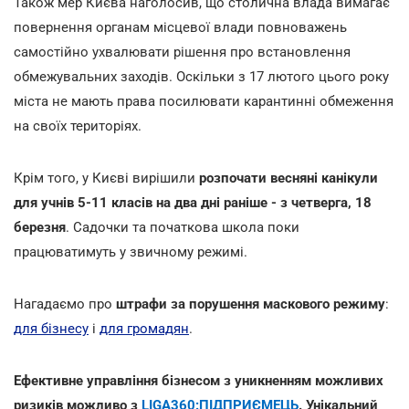
Також мер Києва наголосив, що столична влада вимагає
повернення органам місцевої влади повноважень
самостійно ухвалювати рішення про встановлення
обмежувальних заходів. Оскільки з 17 лютого цього року
міста не мають права посилювати карантинні обмеження
на своїх територіях.
Крім того, у Києві вирішили
розпочати весняні канікули
для учнів 5-11 класів на два дні раніше - з четверга, 18
березня
. Садочки та початкова школа поки
працюватимуть у звичному режимі.
Нагадаємо про
штрафи за порушення маскового режиму
:
для бізнесу
і
для громадян
.
Ефективне управління бізнесом з уникненням можливих
ризиків можливо з
LIGA360:ПІДПРИЄМЕЦЬ
. Унікальний