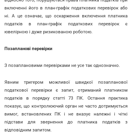
включенні його в план-графік податкових перевірок або
ні. А це означає, що оскарження включення платника
податків в план-графік податкових перевірок є
ювелірною і дуже ризикованою роботою.
Позапланові перевірки
З позаплановими перевірками не усе так однозначно.
Явним тригером можливої швидкої позапланової
податкової перевірки є запит, отриманий платником
податків в порядку статті 73 ПК. Остання практика
показує, що контролюючий орган не часто дотримується
вимог, встановлених ПК і не вказує належні і чіткі
підстави для звернення до платника податків з
відповідним запитом.