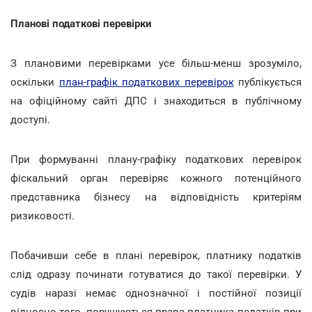
Планові податкові перевірки
З плановими перевірками усе більш-менш зрозуміло,
оскільки
план-графік податкових перевірок
публікується
на офіційному сайті ДПС і знаходиться в публічному
доступі.
При формуванні плану-графіку податкових перевірок
фіскальний орган перевіряє кожного потенційного
представника бізнесу на відповідність критеріям
ризиковості.
Побачивши себе в плані перевірок, платнику податків
слід одразу починати готуватися до такої перевірки. У
судів наразі немає однозначної і постійної позиції
відносно того, порушуються права платника податків при