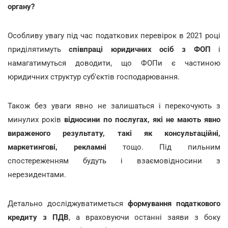
органу?
Особливу увагу під час податкових перевірок в 2021 році
приділятимуть
співпраці юридичних осіб з ФОП
і
намагатимуться доводити, що ФОПи є частиною
юридичних структур суб'єктів господарювання.
Також без уваги явно не залишаться і перекочують з
минулих років
відносини по послугах, які не мають явно
вираженого результату, такі як консультаційні,
маркетингові, рекламні
тощо. Під пильним
спостереженням будуть і взаємовідносини з
нерезидентами.
Детально досліджуватиметься
формування податкового
кредиту з ПДВ
, а враховуючи останні заяви з боку