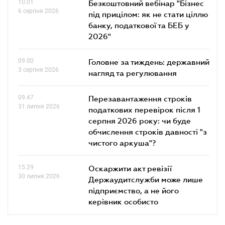
10.01
Безкоштовний вебінар "Бізнес
6 серпня 2026
під прицілом: як не стати ціллю
банку, податкової та БЕБ у
2026"
09.00
Головне за тиждень: державний
3 серпня 2026
нагляд та регулювання
09.47
Перезавантаження строків
31 липня 2026
податкових перевірок після 1
серпня 2026 року: чи буде
обчислення строків давності "з
чистого аркуша"?
15.29
Оскаржити акт ревізії
30 липня 2026
Держаудитслужби може лише
підприємство, а не його
керівник особисто