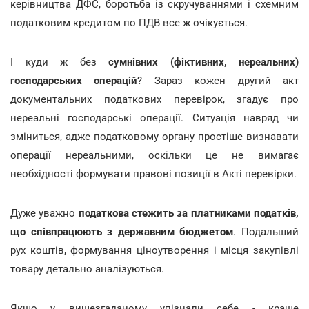
керівництва ДФС, боротьба із скручуваннями і схемним
податковим кредитом по ПДВ все ж очікується.
І куди ж без
сумнівних (фіктивних, нереальних)
господарських операцій
? Зараз кожен другий акт
документальних податкових перевірок, згадує про
нереальні господарські операції. Ситуація навряд чи
зміниться, адже податковому органу простіше визнавати
операції нереальними, оскільки це не вимагає
необхідності формувати правові позиції в Акті перевірки.
Дуже уважно
податкова стежить за платниками податків,
що співпрацюють з державним бюджетом
. Подальший
рух коштів, формування ціноутворення і місця закупівлі
товару детально аналізуються.
Якщо у вищезгаданому упізнали себе - краще