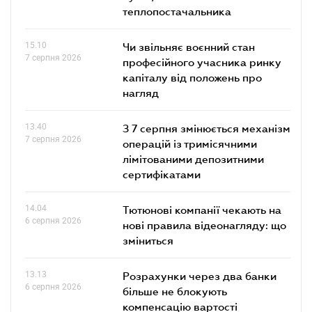
теплопостачальника
15.10
Чи звільняє воєнний стан
7 серпня 2026
професійного учасника ринку
капіталу від положень про
нагляд
13.40
З 7 серпня змінюється механізм
7 серпня 2026
операцій із тримісячними
лімітованими депозитними
сертифікатами
14.04
Тютюнові компанії чекають на
6 серпня 2026
нові правила відеонагляду: що
зміниться
13.13
Розрахунки через два банки
6 серпня 2026
більше не блокують
компенсацію вартості