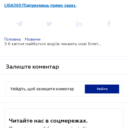
LIGA360:Підприємець прямо зараз.
Головна
/
Новини
/
З 6 квітня майбутніх водіїв чекають нові білети з ПДР
Залиште коментар
Увійдіть, щоб залишити коментар
увійти
Читайте нас в соцмережах.