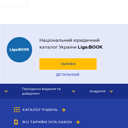
Національний юридичний
Liga:BOOK
каталог України
ТАРИФИ
ДЕТАЛЬНІШЕ
Періодичні видання та
Академія
довідники
ЮРИСТ&ЗАКОН
АКАДЕМІЯ ЛІГА:ЗАКОН
КАТАЛОГ РІШЕНЬ
БУХГАЛТЕР&ЗАКОН
ВСІ ТАРИФИ ЛІГА:ЗАКОН
ВІСНИК МСФЗ