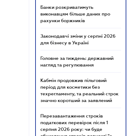
Банки розкриватимуть
виконавцям більше даних про
рахунки боржників
Законодавчі зміни у серпні 2026
для бізнесу в Україні
Головне за тиждень: державний
нагляд та регулювання
Кабмін продовжив пільговий
період для косметики без
техрегламенту, та реальний строк
значно коротший за заявлений
Перезавантаження строків
податкових перевірок після 1
серпня 2026 року: чи буде
обчислення строків давності "з