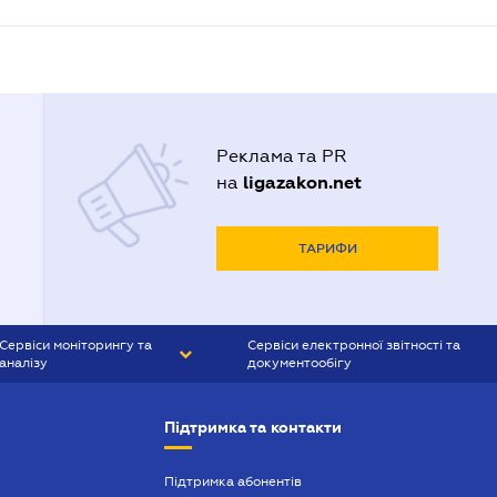
Реклама та PR
ligazakon.net
на
ТАРИФИ
Сервіси моніторингу та
Сервіси електронної звітності та
аналізу
документообігу
CONTR AGENT
Liga:REPORT
Підтримка та контакти
SMS-МАЯК
VERDICTUM
Підтримка абонентів