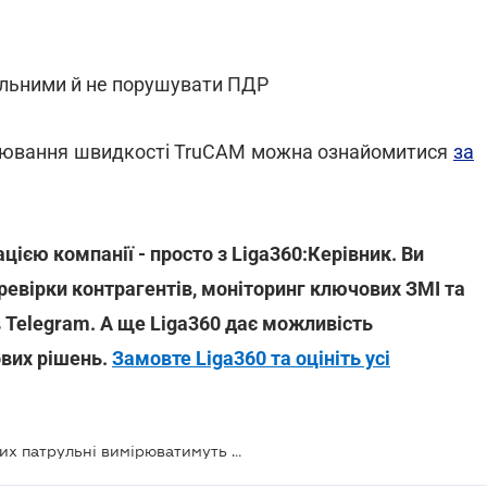
дальними й не порушувати ПДР
рювання швидкості TruCAM можна ознайомитися
за
цією компанії - просто з Liga360:Керівник. Ви
ревірки контрагентів, моніторинг ключових ЗМІ та
 Telegram. А ще Liga360 дає можливість
ових рішень.
Замовте Liga360 та оцініть усі
Збільшено кількість ділянок, на яких патрульні вимірюватимуть швидкість з TruCAM