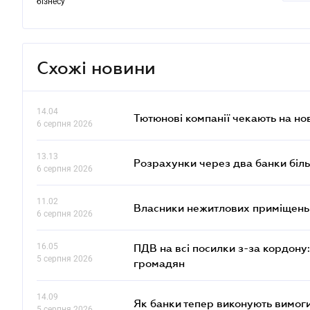
бізнесу
Схожі новини
14.04
Тютюнові компанії чекають на но
6 серпня 2026
13.13
Розрахунки через два банки біль
6 серпня 2026
11.02
Власники нежитлових приміщень 
6 серпня 2026
16.05
ПДВ на всі посилки з-за кордону:
5 серпня 2026
громадян
14.09
Як банки тепер виконують вимоги
5 серпня 2026