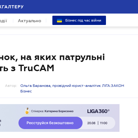
ХГАЛТЕРУ
одії
Актуально
Бізнес під час війни
нок, на яких патрульні
ть з TruCAM
Автор:
Ольга Баранова, провідний юрист-аналітик ЛІГА:ЗАКОН
Бізнес