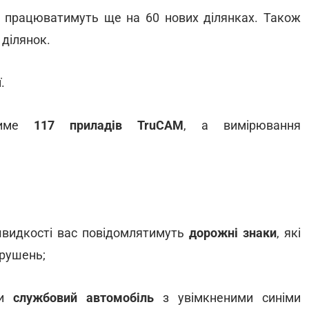
 працюватимуть ще на 60 нових ділянках. Також
 ділянок.
.
атиме
117 приладів TruCAM
, а вимірювання
швидкості вас повідомлятимуть
дорожні знаки
, які
орушень;
ти
службовий автомобіль
з увімкненими синіми