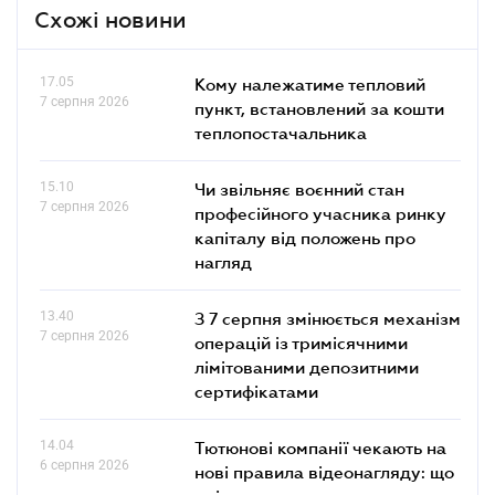
Схожі новини
17.05
Кому належатиме тепловий
7 серпня 2026
пункт, встановлений за кошти
теплопостачальника
15.10
Чи звільняє воєнний стан
7 серпня 2026
професійного учасника ринку
капіталу від положень про
нагляд
13.40
З 7 серпня змінюється механізм
7 серпня 2026
операцій із тримісячними
лімітованими депозитними
сертифікатами
14.04
Тютюнові компанії чекають на
6 серпня 2026
нові правила відеонагляду: що