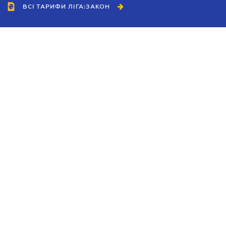
ВСІ ТАРИФИ ЛІГА:ЗАКОН
Співробітництво
Агенти
Дилери
Політика конфіденційності
Умови використання сайту
Реклама
Блог
Новини компанії
Керівництва
Каталоги компаній
Теми в центрі уваги
Підтримка та контакти