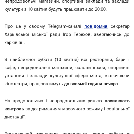
непродовольчі магазини, спортивні заклади та заклади
культури з 10 квітня будуть працювати до 20:00.
Про це у своєму Telegram-каналі
повідомив
секретар
Харківської міської ради Ігор Терехов, звертаючись до
харків'ян.
З найближчої суботи (10 квітня) всі ресторани, бари і
кафе, непродовольчі магазини, салони краси, спортивні
установи і заклади культурної сфери міста, включаючи
кінотеатри, працюватимуть
до восьмої години вечора
.
На продовольчих і непродовольчих ринках
посилюють
контроль
за дотриманням масочного режиму і соціальної
дистанції.
Громадський транспорт продовжить свою роботу
в