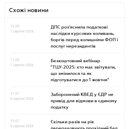
Схожі новини
12.09
ДПС роз'яснила податкові
7 серпня 2026
наслідки курсових коливань,
боргів перед колишніми ФОП і
послуг нерезидентів
11.05
Безкоштовний вебінар
7 серпня 2026
"ТЦУ-2025: хто має звітувати,
що змінилося та як
підготуватися до 1 жовтня"
17.07
Заборонений КВЕД у ЄДР не
6 серпня 2026
привід для відмови в єдиному
податку
15.07
Скільки разів на рік
6 серпня 2026
перераховують прохідний бал