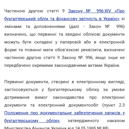
Частиною другою статті 9
Закону № 996-XIV «Про
бухгалтерський облік та фінансову звітність в Україні»
зі
змінами та доповненнями (далі - Закон № 996)
визначено, що первинні та зведені облікові документи
можуть бути складені у паперовій або в електронній
формі та повинні мати обов'язкові реквізити, визначені
частиною другою статті 9 Закону № 996, якщо інше не
передбачено окремими законодавчими актами України.
Первинні документи, створені в електронному вигляді,
застосовуються у бухгалтерському обліку за умови
дотримання вимог законодавства про електронні
документи та електронний документообіг (пункт 2.3
Положення про документальне забезпечення записів у
бухгалтерському обліку
, затвердженого наказом
Міністерства фінансів України від 24.05.1995 № 88).