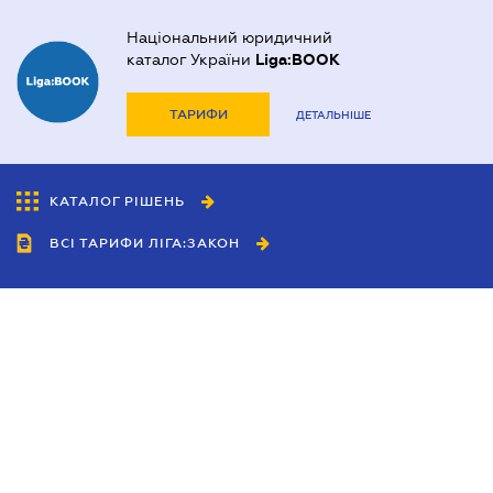
Національний юридичний
каталог України
Liga:BOOK
ТАРИФИ
ДЕТАЛЬНІШЕ
КАТАЛОГ РІШЕНЬ
ВСІ ТАРИФИ ЛІГА:ЗАКОН
Співробітництво
Агенти
Дилери
Політика конфіденційності
Умови використання сайту
Реклама