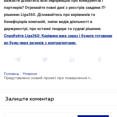
Бажаєте дізнатись всю інформацію про конкурентів і
партнерів? Отримайте повні дані з реєстрів завдяки IT-
рішенню Liga360. Дізнавайтесь про керівників та
бенефіціарів компаній, зміни видів діяльності в
держреєстрі, про останні тендери та судові рішення.
Спробуйте Liga360: Керівник вже зараз і будьте готовими
до будь-яких ризиків з контрагентами.
Головна
/
Новини
/
Представлено новий проект про повернення техогляду авто
Залиште коментар