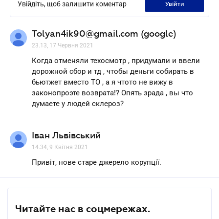
Увійдіть, щоб залишити коментар
увійти
Tolyan4ik90@gmail.com (google)
23.13, 17 Червня 2021
Когда отменяли техосмотр , придумали и ввели
дорожной сбор и тд , чтобы деньги собирать в
бьютжет вместо ТО , а я чтото не вижу в
законопроэте возврата!? Опять зрада , вы что
думаете у людей склероз?
Іван Львівський
14.34, 9 Квітня 2021
Привіт, нове старе джерело корупції.
Читайте нас в соцмережах.