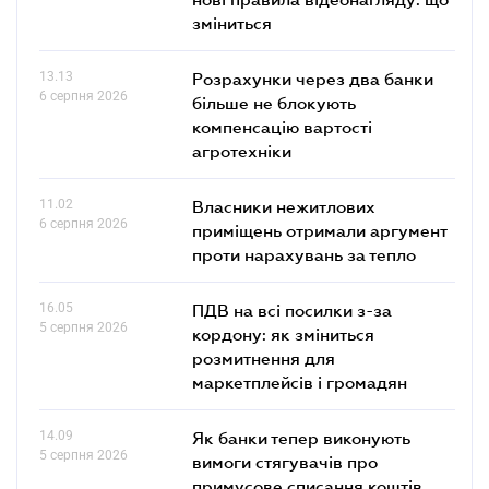
зміниться
13.13
Розрахунки через два банки
6 серпня 2026
більше не блокують
компенсацію вартості
агротехніки
11.02
Власники нежитлових
6 серпня 2026
приміщень отримали аргумент
проти нарахувань за тепло
16.05
ПДВ на всі посилки з-за
5 серпня 2026
кордону: як зміниться
розмитнення для
маркетплейсів і громадян
14.09
Як банки тепер виконують
5 серпня 2026
вимоги стягувачів про
примусове списання коштів