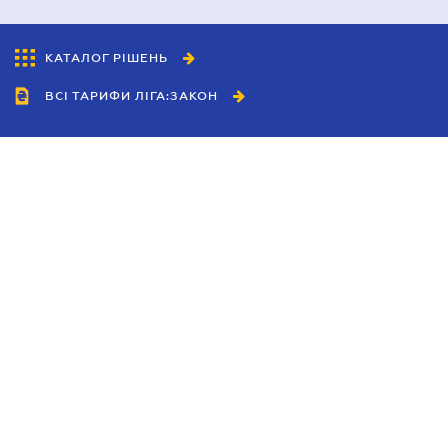
КАТАЛОГ РІШЕНЬ
ВСІ ТАРИФИ ЛІГА:ЗАКОН
Співробітництво
Агенти
Дилери
Політика конфіденційності
Умови використання сайту
Реклама
Блог
Новини компанії
Керівництва
Каталоги компаній