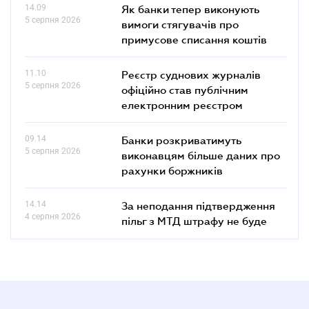
14.09
Як банки тепер виконують
5 серпня 2026
вимоги стягувачів про
примусове списання коштів
11.10
Реєстр суднових журналів
5 серпня 2026
офіційно став публічним
електронним реєстром
09.14
Банки розкриватимуть
5 серпня 2026
виконавцям більше даних про
рахунки боржників
14.14
За неподання підтвердження
4 серпня 2026
пільг з МТД штрафу не буде