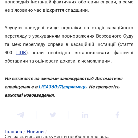
попередніх інстанцій фактичних обставин справи, а саме
не з'ясовано час відкриття спадщини.
Усунути наведені вище недоліки на стадії касаційного
перегляду з урахуванням повноваження Верховного Суду
та меж перегляду справи в касаційній інстанції (стаття
400
ЦПК
), коли необхідно встановлювати фактичні
обставини та оцінювати докази, є неможливим.
Не встигаєте за змінами законодавства? Автоматичні
сповіщення є в
LIGA360:Підприємець
. Не пропустіть
важливі нововведення.
Головна
/
Новини
/
Суд зазначив, які документи необхідні для відкриття спадщини