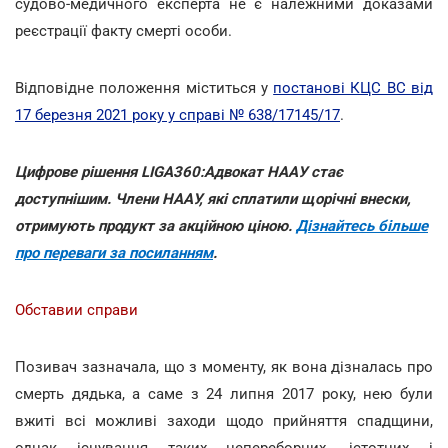
судово-медичного експерта не є належними доказами
реєстрації факту смерті особи.
Відповідне положення міститься у
постанові КЦС ВС від
17 березня 2021 року у справі № 638/17145/17
.
Цифрове рішення LIGA360:Адвокат НААУ стає
доступнішим. Члени НААУ, які сплатили щорічні внески,
отримують продукт за акційною ціною.
Дізнайтесь більше
про переваги за посиланням
.
Обставии справи
Позивач зазначала, що з моменту, як вона дізналась про
смерть дядька, а саме з 24 липня 2017 року, нею були
вжиті всі можливі заходи щодо прийняття спадщини,
однак існування таких непереборних, істотних і