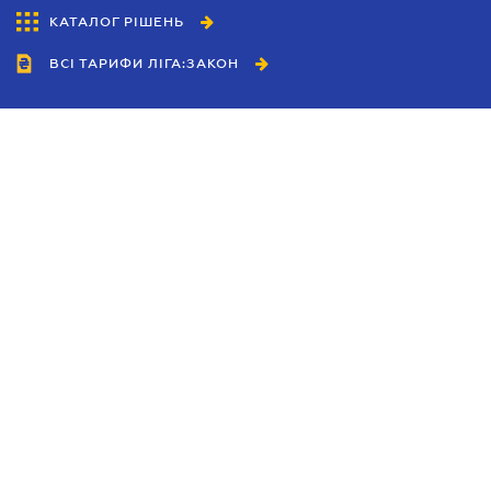
КАТАЛОГ РІШЕНЬ
ВСІ ТАРИФИ ЛІГА:ЗАКОН
Співробітництво
Агенти
Дилери
Політика конфіденційності
Умови використання сайту
Реклама
Блог
Новини компанії
Керівництва
Каталоги компаній
Теми в центрі уваги