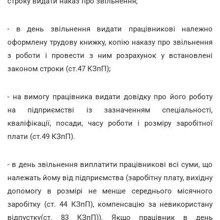
строку видати наказ про звільнення;
- в день звільнення видати працівникові належно
оформлену трудову книжку, копію наказу про звільнення
з роботи і провести з ним розрахунок у встановлені
законом строки (ст.47 КЗпП);
- на вимогу працівника видати довідку про його роботу
на підприємстві із зазначенням спеціальності,
кваліфікації, посади, часу роботи і розміру заробітної
плати (ст.49 КЗпП).
- в день звільнення виплатити працівникові всі суми, що
належать йому від підприємства (заробітну плату, вихідну
допомогу в розмірі не менше середнього місячного
заробітку (ст. 44 КЗпП), компенсацію за невикористану
відпустку(ст. 83 КЗпП)). Якщо працівник в день