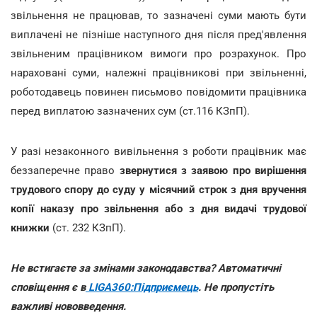
звільнення не працював, то зазначені суми мають бути
виплачені не пізніше наступного дня після пред'явлення
звільненим працівником вимоги про розрахунок. Про
нараховані суми, належні працівникові при звільненні,
роботодавець повинен письмово повідомити працівника
перед виплатою зазначених сум (ст.116 КЗпП).
У разі незаконного вивільнення з роботи працівник має
беззаперечне право
звернутися з заявою про вирішення
трудового спору до суду у місячний строк з дня вручення
копії наказу про звільнення або з дня видачі трудової
книжки
(ст. 232 КЗпП).
Не встигаєте за змінами законодавства? Автоматичні
сповіщення є в
LIGA360:Підприємець
. Не пропустіть
важливі нововведення.