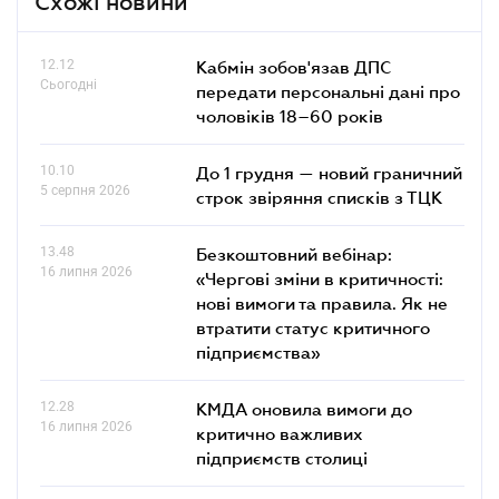
Схожі новини
12.12
Кабмін зобов'язав ДПС
Сьогодні
передати персональні дані про
чоловіків 18–60 років
10.10
До 1 грудня — новий граничний
5 серпня 2026
строк звіряння списків з ТЦК
13.48
Безкоштовний вебінар:
16 липня 2026
«Чергові зміни в критичності:
нові вимоги та правила. Як не
втратити статус критичного
підприємства»
12.28
КМДА оновила вимоги до
16 липня 2026
критично важливих
підприємств столиці