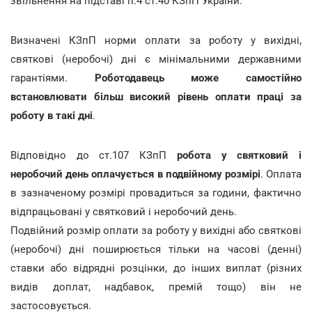
звільнення на підставі п.4 ст.40 КЗпП України.
Визначені КЗпП норми оплати за роботу у вихідні,
святкові (неробочі) дні є мінімальними державними
гарантіями.
Роботодавець може самостійно
встановлювати більш високий рівень оплати праці за
роботу в такі дні
.
Відповідно до ст.107 КЗпП
робота у святковий і
неробочий день оплачується в подвійному розмірі
. Оплата
в зазначеному розмірі провадиться за години, фактично
відпрацьовані у святковий і неробочий день.
Подвійний розмір оплати за роботу у вихідні або святкові
(неробочі) дні поширюється тільки на часові (денні)
ставки або відрядні розцінки, до інших виплат (різних
видів доплат, надбавок, премій тощо) він не
застосовується.