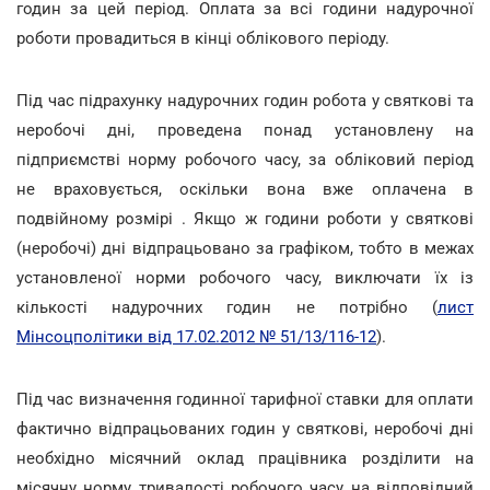
годин за цей період. Оплата за всі години надурочної
роботи провадиться в кінці облікового періоду.
Під час підрахунку надурочних годин робота у святкові та
неробочі дні, проведена понад установлену на
підприємстві норму робочого часу, за обліковий період
не враховується, оскільки вона вже оплачена в
подвійному розмірі . Якщо ж години роботи у святкові
(неробочі) дні відпрацьовано за графіком, тобто в межах
установленої норми робочого часу, виключати їх із
кількості надурочних годин не потрібно (
лист
Мінсоцполітики від 17.02.2012 № 51/13/116-12
).
Під час визначення годинної тарифної ставки для оплати
фактично відпрацьованих годин у святкові, неробочі дні
необхідно місячний оклад працівника розділити на
місячну норму тривалості робочого часу на відповідний