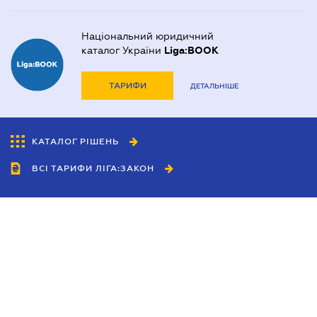
Національний юридичний
каталог України
Liga:BOOK
ТАРИФИ
ДЕТАЛЬНІШЕ
КАТАЛОГ РІШЕНЬ
ВСІ ТАРИФИ ЛІГА:ЗАКОН
Співробітництво
Агенти
Дилери
Політика конфіденційності
Умови використання сайту
Реклама