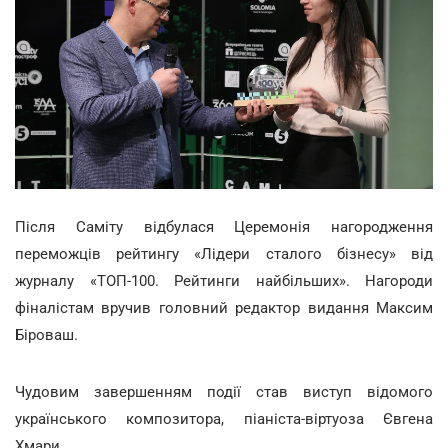
Після Саміту відбулася Церемонія нагородження
переможців рейтингу «Лідери сталого бізнесу» від
журналу «ТОП-100. Рейтинги найбільших». Нагороди
фіналістам вручив головний редактор видання Максим
Біроваш.
Чудовим завершенням події став виступ відомого
українського композитора, піаніста-віртуоза Євгена
Хмари.