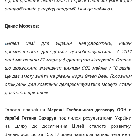
відповідальний бізнес має створити безпечні умови для
співробітників у період пандемії. І ми це робимо».
Денис Морозов:
«
Green Deal для України невідворотний, нашій
промисловості доведеться декарбонізуватися. У 2012
році ми вклали $1 млрд у будівництво «Інтерпайп Сталь»,
що дозволило зменшити викиди СО2 майже у 10 разів.
Це дає змогу вийти на рівень норм Green Deal. Головним
стимулом для компаній декарбонізуватися можуть стали
додаткові привілеї».
Голова правління
Мережі Глобального договору ООН в
Україні Тетяна Сахарук
поділился результатами України
на шляху до досягнення Цілей сталого розвитку.
Виявилося, що за 15 з 17 цілей наша країна має негативні