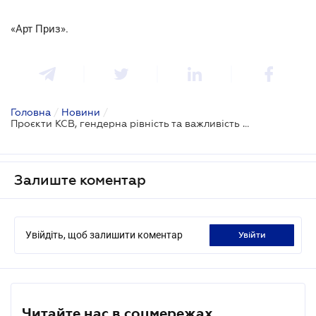
«Арт Приз».
Головна
/
Новини
/
Проєкти КСВ, гендерна рівність та важливість партнерства: про що розповіли спікери Саміту сталого бізнесу
Залиште коментар
Увійдіть, щоб залишити коментар
увійти
Читайте нас в соцмережах.