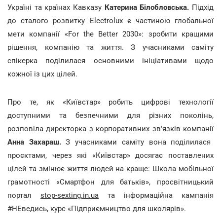
Україні та країнах Кавказу
Катерина Білобловська.
Підхід
до сталого розвитку Electrolux є частиною глобальної
мети компанії «For the Better 2030»: зробити кращими
рішення, компанію та життя. З учасниками саміту
спікерка поділилася основними ініціативами щодо
кожної із цих цілей.
Про те, як «Київстар» робить цифрові технології
доступними та безпечними для різних поколінь,
розповіла директорка з корпоративних зв'язків компанії
Анна Захараш.
З учасниками саміту вона поділилася
проєктами, через які «Київстар» досягає поставлених
цілей та змінює життя людей на краще: Школа мобільної
грамотності «Смартфон для батьків», просвітницький
портал
stop-sexting.in.ua
та інформаційна кампанія
#НЕведись, курс «Підприємництво для школярів».