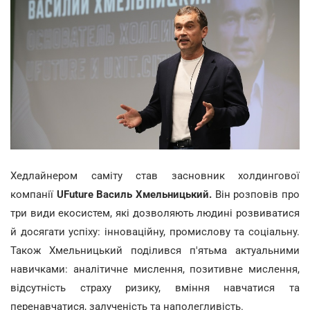
Хедлайнером саміту став засновник холдингової
компанії
UFuture Василь Хмельницький.
Він розповів про
три види екосистем, які дозволяють людині розвиватися
й досягати успіху: інноваційну, промислову та соціальну.
Також Хмельницький поділився п'ятьма актуальними
навичками: аналітичне мислення, позитивне мислення,
відсутність страху ризику, вміння навчатися та
перенавчатися, залученість та наполегливість.