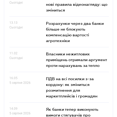
Сьогодні
нові правила відеонагляду: що
зміниться
13.13
Розрахунки через два банки
Сьогодні
більше не блокують
компенсацію вартості
агротехніки
11.02
Власники нежитлових
Сьогодні
приміщень отримали аргумент
проти нарахувань за тепло
16.05
ПДВ на всі посилки з-за
5 серпня 2026
кордону: як зміниться
розмитнення для
маркетплейсів і громадян
14.09
Як банки тепер виконують
5 серпня 2026
вимоги стягувачів про