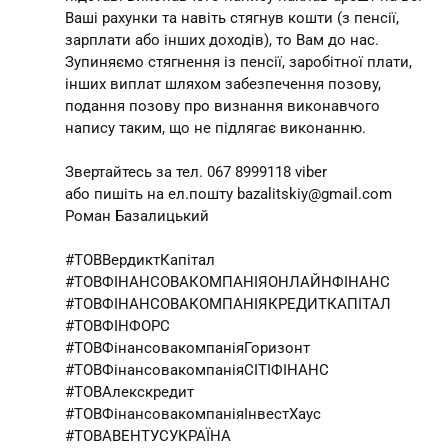
Ваші рахунки та навіть стягнув кошти (з пенсії,
зарплати або інших доходів), то Вам до нас.
Зупиняємо стягнення із пенсії, заробітної плати,
інших виплат шляхом забезпечення позову,
подання позову про визнання виконавчого
напису таким, що не підлягає виконанню.
Звертайтесь за тел. 067 8999118 viber
або пишіть на ел.пошту bazalitskiy@gmail.com
Роман Базалицький
#ТОВВердиктКапітал
#ТОВФІНАНСОВАКОМПАНІЯОНЛАЙНФІНАНС
#ТОВФІНАНСОВАКОМПАНІЯКРЕДИТКАПІТАЛ
#ТОВФІНФОРС
#ТОВФінансовакомпаніяГоризонт
#ТОВФінансовакомпаніяСІТІФІНАНС
#ТОВАлекскредит
#ТОВФінансовакомпаніяІнвестХаус
#ТОВАВЕНТУСУКРАЇНА