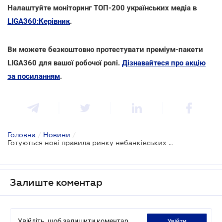
Налаштуйте моніторинг ТОП-200 українських медіа в
LIGA360:Керівник
.
Ви можете безкоштовно протестувати преміум-пакети
LIGA360 для вашої робочої ролі.
Дізнавайтеся про акцію
за посиланням
.
Головна
/
Новини
/
Готуються нові правила ринку небанківських фінпослуг: проект прийнято за основу
Залиште коментар
Увійдіть, щоб залишити коментар
увійти