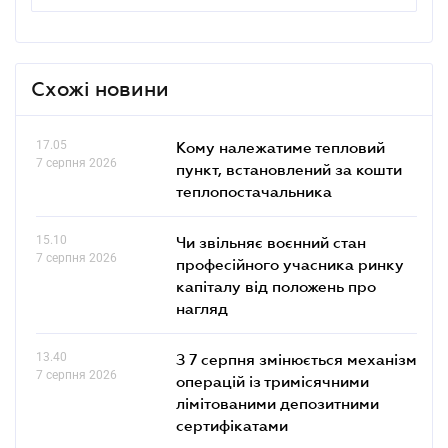
Схожі новини
17.05
Кому належатиме тепловий
7 серпня 2026
пункт, встановлений за кошти
теплопостачальника
15.10
Чи звільняє воєнний стан
7 серпня 2026
професійного учасника ринку
капіталу від положень про
нагляд
13.40
З 7 серпня змінюється механізм
7 серпня 2026
операцій із тримісячними
лімітованими депозитними
сертифікатами